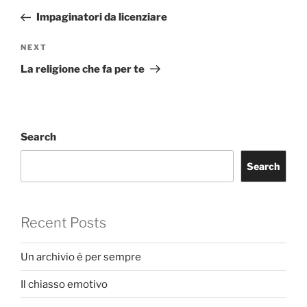
navigation
Post
Impaginatori da licenziare
Next
NEXT
Post
La religione che fa per te
Search
Search
Recent Posts
Un archivio è per sempre
Il chiasso emotivo