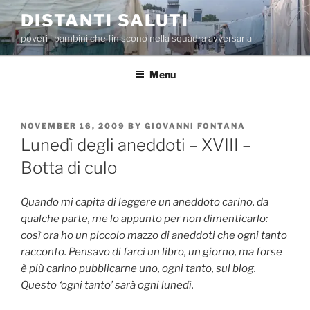
Skip
DISTANTI SALUTI
to
poveri i bambini che finiscono nella squadra avversaria
content
Menu
POSTED
NOVEMBER 16, 2009
BY
GIOVANNI FONTANA
ON
Lunedì degli aneddoti – XVIII –
Botta di culo
Quando mi capita di leggere un aneddoto carino, da
qualche parte, me lo appunto per non dimenticarlo:
così ora ho un piccolo mazzo di aneddoti che ogni tanto
racconto. Pensavo di farci un libro, un giorno, ma forse
è più carino pubblicarne uno, ogni tanto, sul blog.
Questo ‘ogni tanto’ sarà ogni lunedì.