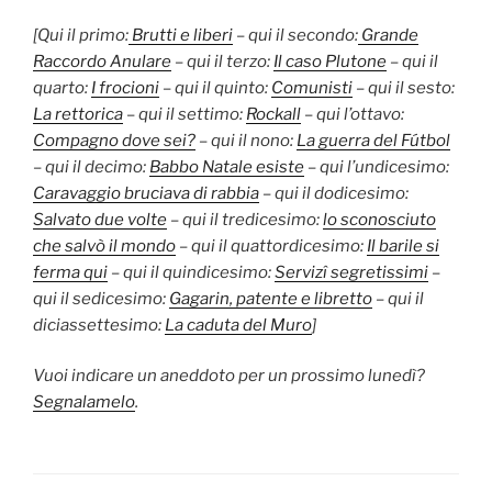
[Qui il primo:
Brutti e liberi
–
qui il secondo:
Grande
Raccordo Anulare
–
qui il terzo:
Il caso Plutone
–
qui il
quarto
:
I frocioni
–
qui il quinto:
Comunisti
–
qui il sesto:
La rettorica
–
qui il settimo:
Rockall
–
qui l’ottavo:
Compagno dove sei?
–
qui il nono:
La guerra del Fútbol
–
qui il decimo:
Babbo Natale esiste
–
qui
l’undicesimo:
Caravaggio bruciava di rabbia
– qui il dodicesimo:
Salvato due volte
– qui il tredicesimo
:
lo sconosciuto
che salvò il mondo
–
qui il quattordicesimo:
Il barile si
ferma qui
–
qui il quindicesimo:
Servizî segretissimi
–
qui il sedicesimo:
Gagarin, patente e libretto
–
qui il
diciassettesimo:
La caduta del Muro
]
Vuoi indicare un aneddoto per un prossimo lunedì?
Segnalamelo
.