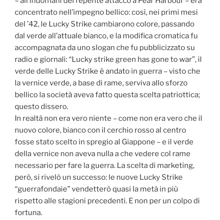
– all’indomani del repente attacco a Pear Harbour – era
concentrato nell’impegno bellico: così, nei primi mesi
del ’42, le Lucky Strike cambiarono colore, passando
dal verde all’attuale bianco, e la modifica cromatica fu
accompagnata da uno slogan che fu pubblicizzato su
radio e giornali: “Lucky strike green has gone to war”, il
verde delle Lucky Strike è andato in guerra – visto che
la vernice verde, a base di rame, serviva allo sforzo
bellico la società aveva fatto questa scelta patriottica;
questo dissero.
In realtà non era vero niente – come non era vero che il
nuovo colore, bianco con il cerchio rosso al centro
fosse stato scelto in spregio al Giappone – e il verde
della vernice non aveva nulla a che vedere col rame
necessario per fare la guerra. La scelta di marketing,
però, si rivelò un successo: le nuove Lucky Strike
“guerrafondaie” vendetterò quasi la metà in più
rispetto alle stagioni precedenti. E non per un colpo di
fortuna.