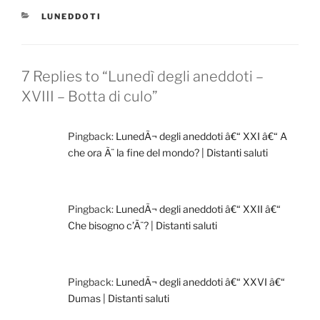
CATEGORIES
LUNEDDOTI
7 Replies to “Lunedì degli aneddoti –
XVIII – Botta di culo”
Pingback:
LunedÃ¬ degli aneddoti â€“ XXI â€“ A
che ora Ã¨ la fine del mondo? | Distanti saluti
Pingback:
LunedÃ¬ degli aneddoti â€“ XXII â€“
Che bisogno c’Ã¨? | Distanti saluti
Pingback:
LunedÃ¬ degli aneddoti â€“ XXVI â€“
Dumas | Distanti saluti