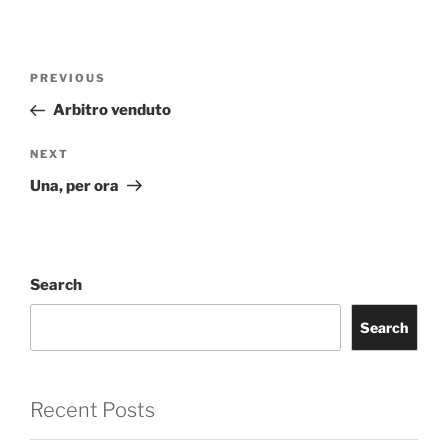
Post
Previous
PREVIOUS
navigation
Post
Arbitro venduto
Next
NEXT
Post
Una, per ora
Search
Search
Recent Posts