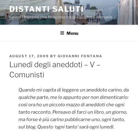
Skip
DISTANTI SALUTI
to
poveri i bambini che finiscono nella squadra avversaria
content
Menu
POSTED
AUGUST 17, 2009
BY
GIOVANNI FONTANA
ON
Lunedì degli aneddoti – V –
Comunisti
Quando mi capita di leggere un aneddoto carino, da
qualche parte, me lo appunto per non dimenticarlo:
così ora ho un piccolo mazzo di aneddoti che ogni
tanto racconto. Pensavo di farci un libro, un giorno,
ma forse è più carino pubblicarne uno, ogni tanto,
sul blog. Questo ‘ogni tanto’ sarà ogni lunedì.