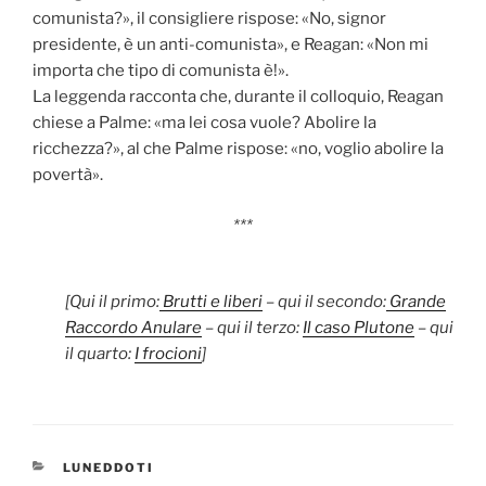
comunista?», il consigliere rispose: «No, signor
presidente, è un anti-comunista», e Reagan: «Non mi
importa che tipo di comunista è!».
La leggenda racconta che, durante il colloquio, Reagan
chiese a Palme: «ma lei cosa vuole? Abolire la
ricchezza?», al che Palme rispose: «no, voglio abolire la
povertà».
***
[Qui il primo:
Brutti e liberi
–
qui il secondo:
Grande
Raccordo Anulare
– qui il terzo:
Il caso Plutone
–
qui
il quarto:
I frocioni
]
CATEGORIES
LUNEDDOTI