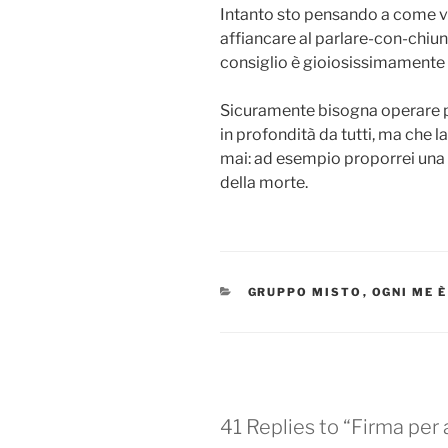
Intanto sto pensando a come va
affiancare al parlare-con-chi
consiglio è gioiosissimamente
Sicuramente bisogna operare per
in profondità da tutti, ma che l
mai: ad esempio proporrei una r
della morte.
CATEGORIES
GRUPPO MISTO
,
OGNI ME È
41 Replies to “Firma per 