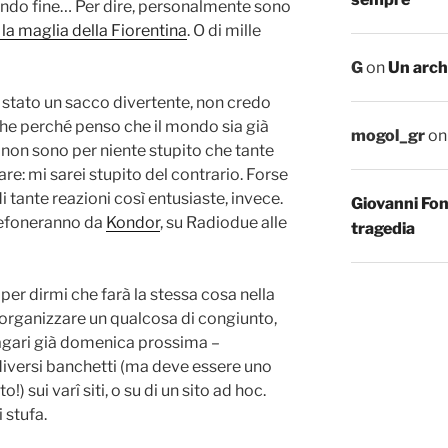
ondo fine… Per dire, personalmente sono
 la maglia della Fiorentina
. O di mille
G
on
Un arch
 stato un sacco divertente, non credo
che perché penso che il mondo sia già
mogol_gr
o
non sono per niente stupito che tante
re: mi sarei stupito del contrario. Forse
 tante reazioni così entusiaste, invece.
Giovanni Fo
lefoneranno da
Kondor
, su Radiodue alle
tragedia
per dirmi che farà la stessa cosa nella
 organizzare un qualcosa di congiunto,
agari già domenica prossima –
 diversi banchetti (ma deve essere uno
!) sui varî siti, o su di un sito ad hoc.
i stufa.