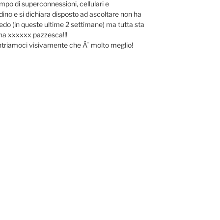
mpo di superconnessioni, cellulari e
ino e si dichiara disposto ad ascoltare non ha
edo (in queste ultime 2 settimane) ma tutta sta
una xxxxxx pazzesca!!!
ontriamoci visivamente che Ã¨ molto meglio!