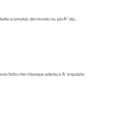
bella scemata), del mondo no, perÃ² dai…
, previo fatto che chiunque aderisca Ã¨ imputato