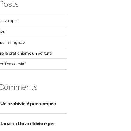
Posts
per sempre
ivo
uesta tragedia
e la pratichiamo un po’ tutti
mi i cazzi mia”
 Comments
n
Un archivio è per sempre
ntana
on
Un archivio è per