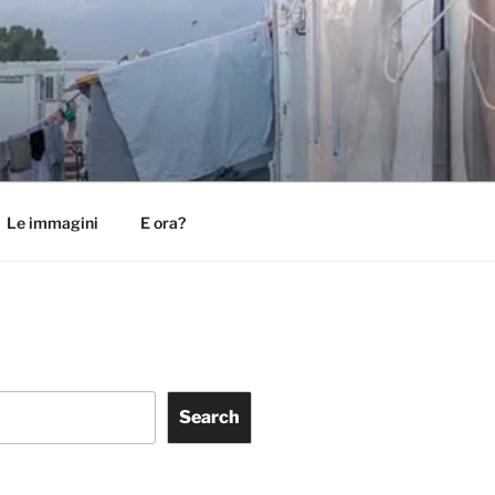
Le immagini
E ora?
Search