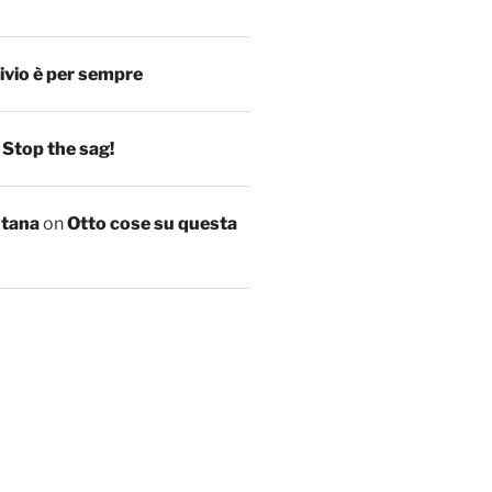
ivio è per sempre
n
Stop the sag!
ntana
on
Otto cose su questa