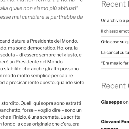
Recent 
 alla quale non siamo più abituati”
vesse mai cambiare
si partirebbe da
Un archivio è 
Il chiasso emot
 candidatura a Presidente del Mondo.
Otto cose su q
ndo, ma sono democratico. Ho, ora, la
La cancel cultur
seduta – di essere sempre nel giusto, e
 però un Presidente del Mondo
“Era meglio far
o stabilito che anche gli altri possono
è un modo molto semplice per capire
 ed è precisamente questo: quando siete
Recent
Giuseppe
o
stordito. Quelli qui sopra sono estratti
 banchetto, forse – voglio dire – sono un
nche all’inizio, è una scemata. La scritta
Giovanni Fo
n fondo la cosa originale che c’era, era
sempre