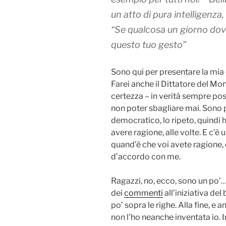
un atto di pura intelligenza,
“Se qualcosa un giorno do
questo tuo gesto”
Sono qui per presentare la mia
Farei anche il Dittatore del Mo
certezza – in verità sempre pos
non poter sbagliare mai. Sono
democratico, lo ripeto, quindi h
avere ragione, alle volte. E c’
quand’è che voi avete ragione,
d’accordo con me.
Ragazzi, no, ecco, sono un po’… 
dei
commenti
all’iniziativa del
po’ sopra le righe. Alla fine, e a
non l’ho neanche inventata io. I