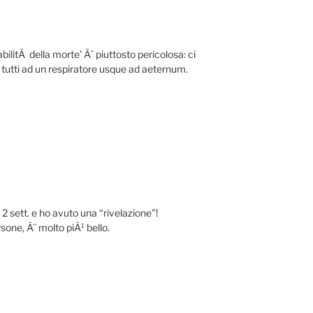
ttabilitÃ della morte’ Ã¨ piuttosto pericolosa: ci
tutti ad un respiratore usque ad aeternum.
 2 sett. e ho avuto una “rivelazione”!
rsone, Ã¨ molto piÃ¹ bello.