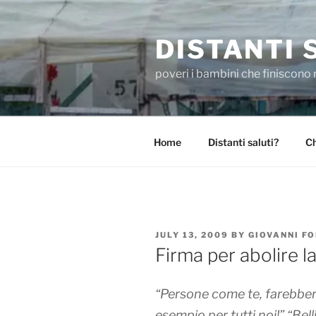
Skip
to
DISTANTI 
content
poveri i bambini che finiscono 
Home
Distanti saluti?
Ch
POSTED
JULY 13, 2009
BY
GIOVANNI F
ON
Firma per abolire l
“
Persone come te, farebber
esempio per tutti noi!”
“
Bell