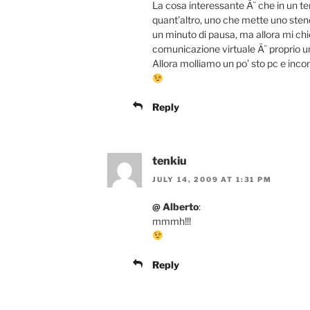
La cosa interessante Ã¨ che in un te
quant’altro, uno che mette uno stend
un minuto di pausa, ma allora mi chi
comunicazione virtuale Ã¨ proprio 
Allora molliamo un po’ sto pc e inc
Reply
tenkiu
JULY 14, 2009 AT 1:31 PM
@ Alberto
:
mmmh!!!
Reply