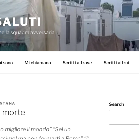
SALUTI
nella squadra avversaria
i sono
Mi chiamano
Scritti altrove
Scritti altrui
ONTANA
Search
a morte
o migliore il mondo”
“Sei un
issimo! ma non fermarti a Roma” “
è