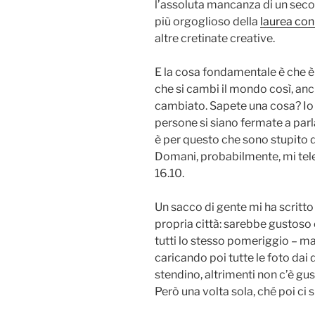
l’assoluta mancanza di un sec
più orgoglioso della
laurea con
altre cretinate creative.
E la cosa fondamentale è che è
che si cambi il mondo così, an
cambiato. Sapete una cosa? Io 
persone si siano fermate a parla
è per questo che sono stupito di
Domani, probabilmente, mi te
16.10.
Un sacco di gente mi ha scritto 
propria città: sarebbe gustoso
tutti lo stesso pomeriggio – m
caricando poi tutte le foto dai
stendino, altrimenti non c’è gusto
Però una volta sola, ché poi ci s