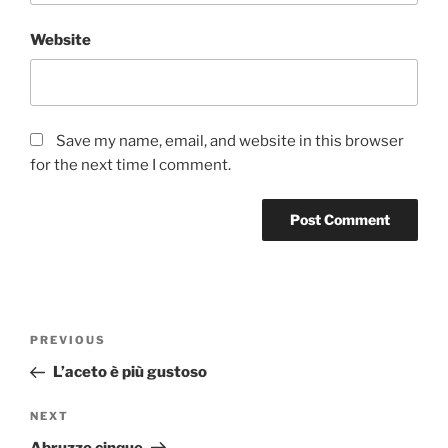
Website
Save my name, email, and website in this browser
for the next time I comment.
Post
Previous
PREVIOUS
navigation
Post
L’aceto è più gustoso
Next
NEXT
Post
Abruzzo cinque