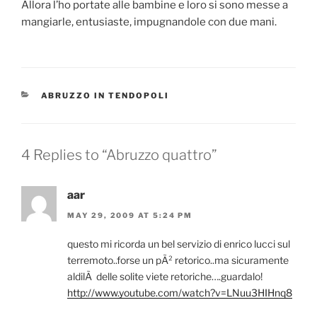
Allora l’ho portate alle bambine e loro si sono messe a
mangiarle, entusiaste, impugnandole con due mani.
CATEGORIES
ABRUZZO IN TENDOPOLI
4 Replies to “Abruzzo quattro”
aar
MAY 29, 2009 AT 5:24 PM
questo mi ricorda un bel servizio di enrico lucci sul
terremoto..forse un pÃ² retorico..ma sicuramente
aldilÃ delle solite viete retoriche….guardalo!
http://www.youtube.com/watch?v=LNuu3HIHnq8