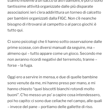
stanno insieme a un sacco di altri bambini, e poi ci sono
tantissime attività organizzate dalle più disparate
associazioni: ieri c’era addirittura un torneo di calcetto
per bambini organizzati dalla FIGC. Non c’è neanche
bisogno di ritrovarsi al campetto o al parco giochi: è
tutto qui.
Ci sono psicologi che li hanno sotto osservazione dalle
prime scosse, con diversi manuali da seguire, ma –
almeno qui – tutto appare come un gioco. Secondo me
non avranno ricordi negativi del terremoto, tranne –
forse – la fuga.
Oggi ero a servire in mensa, e due di quelle bambine
sono venute da me, mi hanno preso per mano, e mi
hanno chiesto “quei biscotti bianchi rotondi molto
buoni”. C’ho messo un po’ a capire cosa intendessero,
poi ho capito: ci sono due celiache nel campo, alle quali
– invece del pane – portiamo delle gallette di riso.