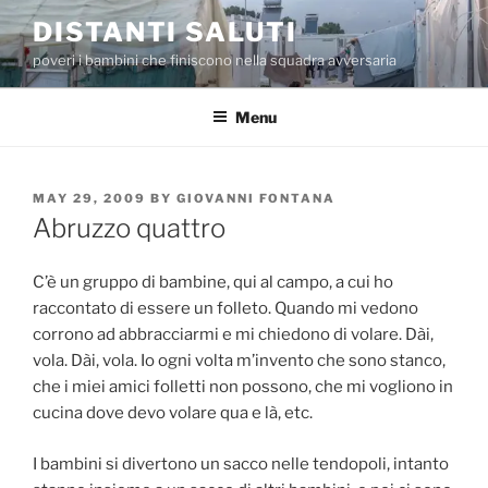
Skip
DISTANTI SALUTI
to
poveri i bambini che finiscono nella squadra avversaria
content
Menu
POSTED
MAY 29, 2009
BY
GIOVANNI FONTANA
ON
Abruzzo quattro
C’è un gruppo di bambine, qui al campo, a cui ho
raccontato di essere un folleto. Quando mi vedono
corrono ad abbracciarmi e mi chiedono di volare. Dài,
vola. Dài, vola. Io ogni volta m’invento che sono stanco,
che i miei amici folletti non possono, che mi vogliono in
cucina dove devo volare qua e là, etc.
I bambini si divertono un sacco nelle tendopoli, intanto