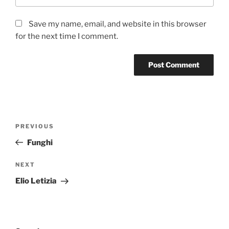
Save my name, email, and website in this browser
for the next time I comment.
Post
Previous
PREVIOUS
navigation
Post
Funghi
Next
NEXT
Post
Elio Letizia