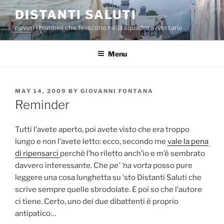
Skip
DISTANTI SALUTI
to
poveri i bambini che finiscono nella squadra avversaria
content
Menu
POSTED
MAY 14, 2009
BY
GIOVANNI FONTANA
ON
Reminder
Tutti l’avete aperto, poi avete visto che era troppo
lungo e non l’avete letto: ecco, secondo me
vale la pena
di ripensarci
perché l’ho riletto anch’io e m’è sembrato
davvero interessante. Che
pe’ ‘na vorta
posso pure
leggere una cosa lunghetta su ‘sto Distanti Saluti che
scrive sempre quelle sbrodolate. E poi so che l’autore
ci tiene. Certo, uno dei due dibattenti è proprio
antipatico…