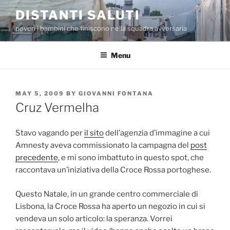
Skip
DISTANTI SALUTI
to
poveri i bambini che finiscono nella squadra avversaria
content
Menu
POSTED
MAY 5, 2009
BY
GIOVANNI FONTANA
ON
Cruz Vermelha
Stavo vagando per
il sito
dell’agenzia d’immagine a cui
Amnesty aveva commissionato la campagna del
post
precedente
, e mi sono imbattuto in questo spot, che
raccontava un’iniziativa della Croce Rossa portoghese.
Questo Natale, in un grande centro commerciale di
Lisbona, la Croce Rossa ha aperto un negozio in cui si
vendeva un solo articolo: la speranza. Vorrei