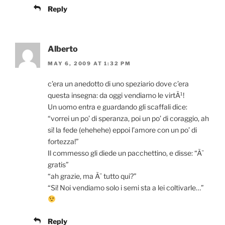
Reply
Alberto
MAY 6, 2009 AT 1:32 PM
c’era un anedotto di uno speziario dove c’era
questa insegna: da oggi vendiamo le virtÃ¹!
Un uomo entra e guardando gli scaffali dice:
“vorrei un po’ di speranza, poi un po’ di coraggio, ah
si! la fede (ehehehe) eppoi l’amore con un po’ di
fortezza!”
Il commesso gli diede un pacchettino, e disse: “Ã¨
gratis”
“ah grazie, ma Ã¨ tutto qui?”
“Si! Noi vendiamo solo i semi sta a lei coltivarle…”
Reply