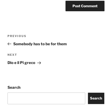
Post
Previous
PREVIOUS
navigation
Post
Somebody has to be for them
Next
NEXT
Post
Dio e il Pi greco
Search
Search