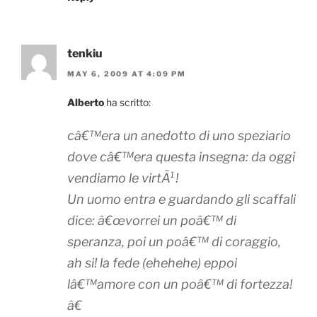
tenkiu
MAY 6, 2009 AT 4:09 PM
Alberto
ha scritto:
câ€™era un anedotto di uno speziario
dove câ€™era questa insegna: da oggi
vendiamo le virtÃ¹!
Un uomo entra e guardando gli scaffali
dice: â€œvorrei un poâ€™ di
speranza, poi un poâ€™ di coraggio,
ah si! la fede (ehehehe) eppoi
lâ€™amore con un poâ€™ di fortezza!
â€