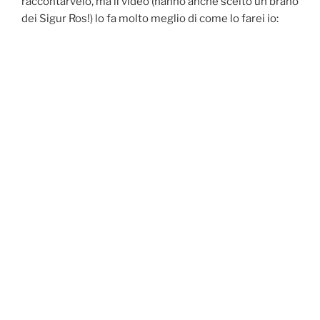
raccontarvelo, ma il video (hanno anche scelto un brano
dei Sigur Ros!) lo fa molto meglio di come lo farei io: