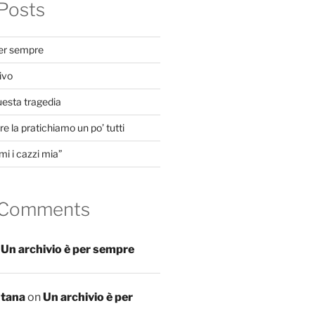
Posts
per sempre
ivo
uesta tragedia
e la pratichiamo un po’ tutti
mi i cazzi mia”
 Comments
n
Un archivio è per sempre
ntana
on
Un archivio è per