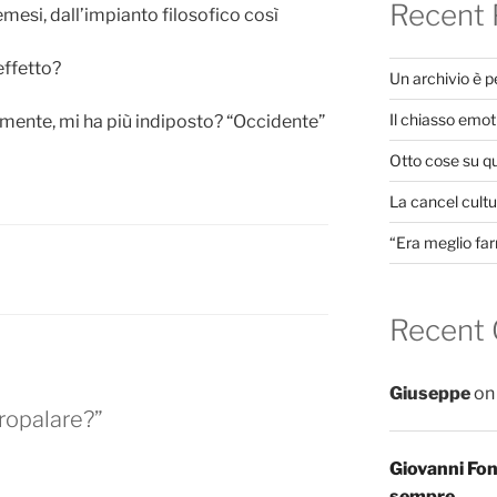
Recent 
emesi, dall’impianto filosofico così
effetto?
Un archivio è 
Il chiasso emot
amente, mi ha più indiposto? “Occidente”
Otto cose su q
La cancel cultur
“Era meglio far
Recent
Giuseppe
o
propalare?”
Giovanni Fo
sempre