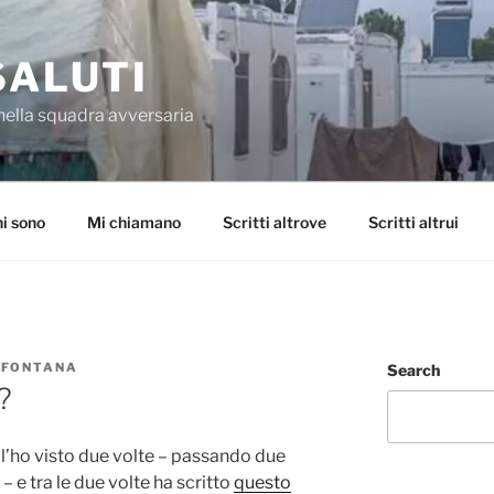
SALUTI
nella squadra avversaria
i sono
Mi chiamano
Scritti altrove
Scritti altrui
 FONTANA
Search
?
, l’ho visto due volte – passando due
 – e tra le due volte ha scritto
questo