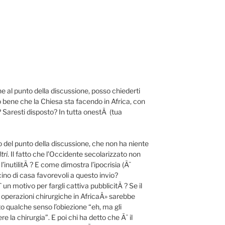
one al punto della discussione, posso chiederti
 bene che la Chiesa sta facendo in Africa, con
? Saresti disposto? In tutta onestÃ (tua
del punto della discussione, che non ha niente
ltri
. Il fatto che l’Occidente secolarizzato non
’inutilitÃ ? E come dimostra l’ipocrisia (Ã¨
icino di casa favorevoli a questo invio?
un motivo per fargli cattiva pubblicitÃ ? Se il
perazioni chirurgiche in AfricaÂ» sarebbe
o qualche senso l’obiezione “eh, ma gli
 la chirurgia”. E poi chi ha detto che Ã¨ il