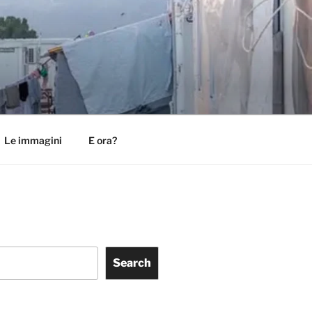
Le immagini
E ora?
Search