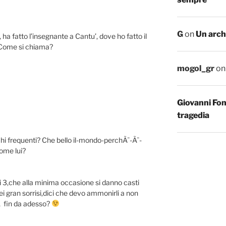
G
on
Un arch
ha fatto l’insegnante a Cantu’, dove ho fatto il
e. Come si chiama?
mogol_gr
o
Giovanni Fo
tragedia
 frequenti? Che bello il-mondo-perchÃ¨-Ã¨-
come lui?
lei 3,che alla minima occasione si danno casti
ei gran sorrisi,dici che devo ammonirli a non
Ã fin da adesso?