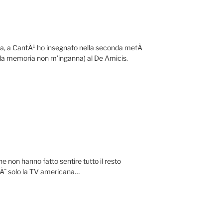
a, a CantÃ¹ ho insegnato nella seconda metÃ
 se la memoria non m’inganna) al De Amicis.
e non hanno fatto sentire tutto il resto
a Ã¨ solo la TV americana…