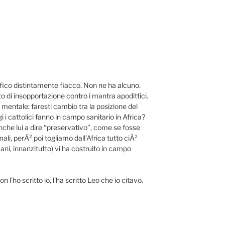
ofico distintamente fiacco. Non ne ha alcuno.
di insopportazione contro i mantra apodittici.
mentale: faresti cambio tra la posizione del
 i cattolici fanno in campo sanitario in Africa?
nche lui a dire “preservativo”, come se fosse
ali, perÃ² poi togliamo dall’Africa tutto ciÃ²
icani, innanzitutto) vi ha costruito in campo
 l’ho scritto io, l’ha scritto Leo che io citavo.