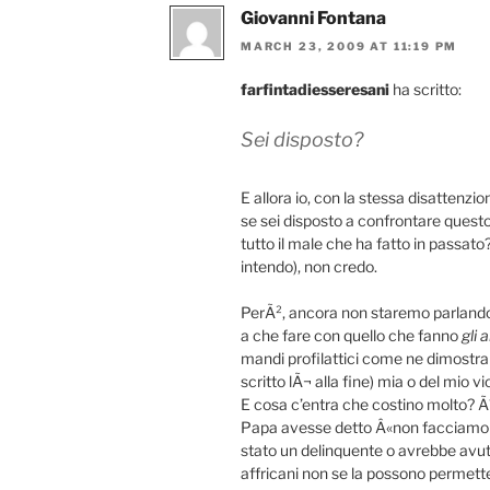
Giovanni Fontana
MARCH 23, 2009 AT 11:19 PM
farfintadiesseresani
ha scritto:
Sei disposto?
E allora io, con la stessa disattenzi
se sei disposto a confrontare questo
tutto il male che ha fatto in passato
intendo), non credo.
PerÃ², ancora non staremo parlando 
a che fare con quello che fanno
gli a
mandi profilattici come ne dimostra l
scritto lÃ¬ alla fine) mia o del mio v
E cosa c’entra che costino molto? Ãˆ 
Papa avesse detto Â«non facciamo o
stato un delinquente o avrebbe avut
affricani non se la possono permettere