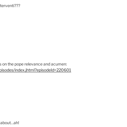
interventi???
nes on the pope relevance and acumen:
episodes/index.jhtml?episodeId=220601
’ about…ah!