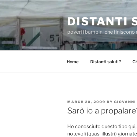
Skip
to
DISTANTI 
content
poveri i bambini che finiscono 
Home
Distanti saluti?
Ch
POSTED
MARCH 20, 2009
BY
GIOVANNI
ON
Sarò io a propalare
Ho conosciuto questo tipo
qui
notevoli (quasi illustri) giornate