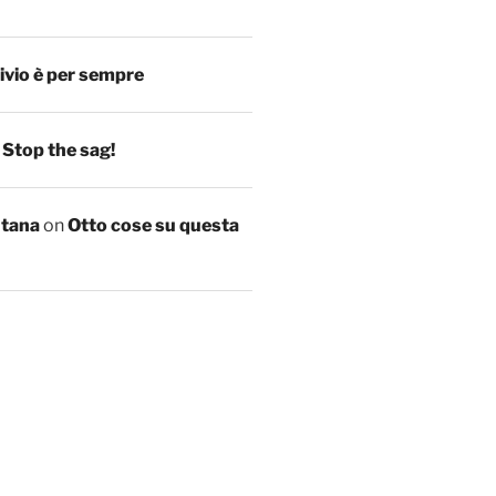
ivio è per sempre
n
Stop the sag!
ntana
on
Otto cose su questa