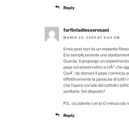
Reply
farfintadiesseresani
MARCH 23, 2009 AT 9:24 AM
Il mio post non ha un impianto filos
Era semplicemente uno sbottamento 
Guarda, ti propongo un esperimento 
papa sul preservativo e ciÃ² che oggi
CioÃ¨: da domani il papa comincia a
effettivamente la panacea di tutti i m
che l’opera sociale dei cattolici (afr
sanitario. Sei disposto?
P.S.: occidente con la O minuscola non
Reply