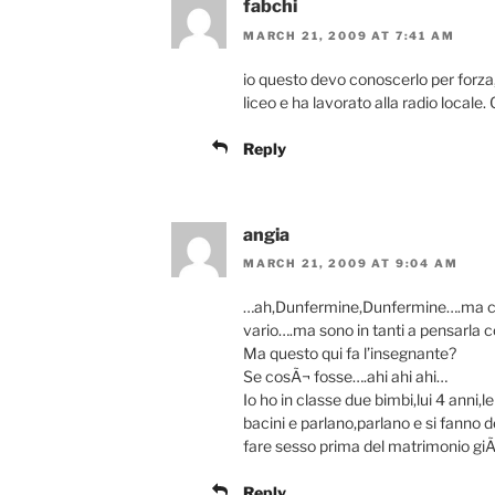
fabchi
MARCH 21, 2009 AT 7:41 AM
io questo devo conoscerlo per forza, 
liceo e ha lavorato alla radio local
Reply
angia
MARCH 21, 2009 AT 9:04 AM
…ah,Dunfermine,Dunfermine….ma chi
vario….ma sono in tanti a pensarla 
Ma questo qui fa l’insegnante?
Se cosÃ¬ fosse….ahi ahi ahi…
Io ho in classe due bimbi,lui 4 anni,
bacini e parlano,parlano e si fanno d
fare sesso prima del matrimonio gi
Reply