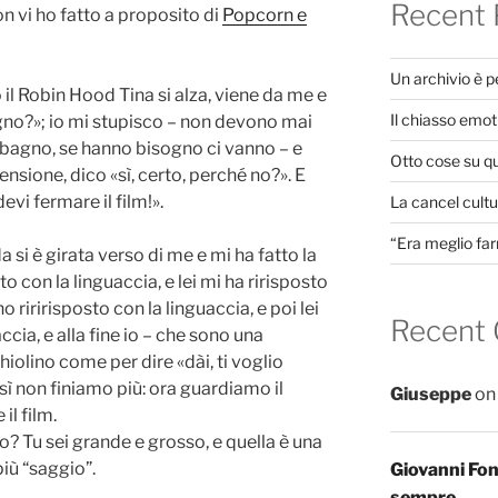
Recent 
n vi ho fatto a proposito di
Popcorn e
Un archivio è 
l Robin Hood Tina si alza, viene da me e
Il chiasso emot
no?»; io mi stupisco – non devono mai
bagno, se hanno bisogno ci vanno – e
Otto cose su q
sione, dico «sì, certo, perché no?». E
evi fermare il film!».
La cancel cultur
“Era meglio far
 si è girata verso di me e mi ha fatto la
to con la linguaccia, e lei mi ha ririsposto
ho riririsposto con la linguaccia, e poi lei
Recent
accia, e alla fine io – che sono una
hiolino come per dire «dài, ti voglio
ì non finiamo più: ora guardiamo il
Giuseppe
o
il film.
no? Tu sei grande e grosso, e quella è una
iù “saggio”.
Giovanni Fo
sempre