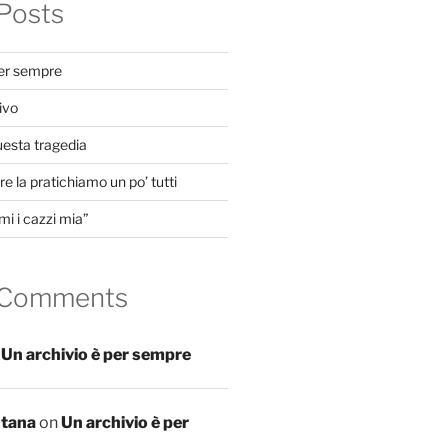
Posts
per sempre
ivo
uesta tragedia
e la pratichiamo un po’ tutti
mi i cazzi mia”
 Comments
n
Un archivio è per sempre
ntana
on
Un archivio è per