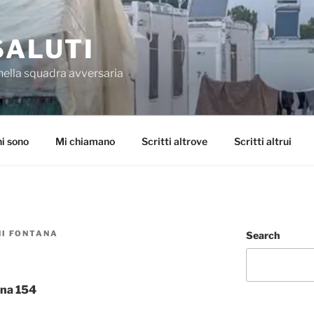
SALUTI
nella squadra avversaria
i sono
Mi chiamano
Scritti altrove
Scritti altrui
NI FONTANA
Search
tina 154