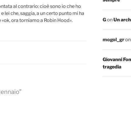
contata al contrario: cioè sono io che ho
 e lei che, saggia, a un certo punto mi ha
G
on
Un arch
e «ok, ora torniamo a Robin Hood».
mogol_gr
o
Giovanni Fo
tragedia
gennaio”