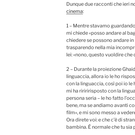
Dunque due racconti che ieri no
cinema
:
1 – Mentre stavamo guardando i
mi chiede «posso andare al bag
chiedere se possono andare in 
trasparendo nella mia incompren
lei: «nono, questo vuoldire che d
2 – Durante la proiezione Ghaida
linguaccia, allora io le ho rispos
con la linguaccia, così poi io le 
mi ha ririririsposto con la lingu
persona seria – le ho fatto l’occ
bene, ma se andiamo avanti cos
film», e mi sono messo a vedere 
Ora direte voi: e che c’è di stra
bambina. È normale che tu sia p