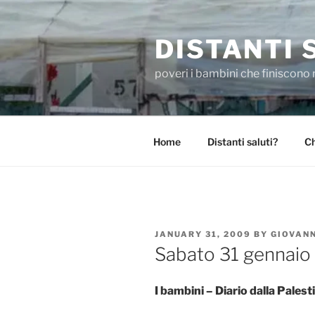
Skip
to
DISTANTI 
content
poveri i bambini che finiscono 
Home
Distanti saluti?
Ch
POSTED
JANUARY 31, 2009
BY
GIOVAN
ON
Sabato 31 gennaio
I bambini – Diario dalla Pales