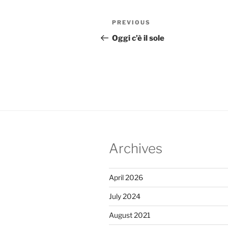
Post
Previous
PREVIOUS
navigation
Post
Oggi c’è il sole
Archives
April 2026
July 2024
August 2021