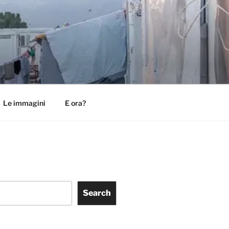
Le immagini
E ora?
Search