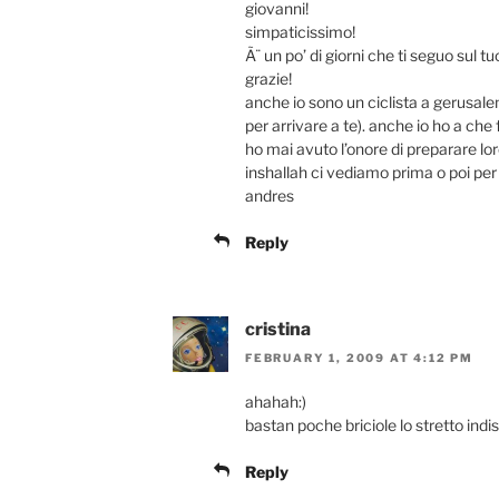
giovanni!
simpaticissimo!
Ã¨ un po’ di giorni che ti seguo sul tu
grazie!
anche io sono un ciclista a gerusalem
per arrivare a te). anche io ho a ch
ho mai avuto l’onore di preparare lor
inshallah ci vediamo prima o poi per
andres
Reply
cristina
FEBRUARY 1, 2009 AT 4:12 PM
ahahah:)
bastan poche briciole lo stretto indi
Reply