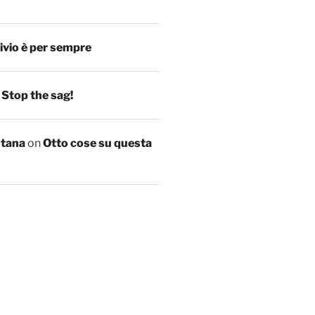
ivio è per sempre
n
Stop the sag!
ntana
on
Otto cose su questa