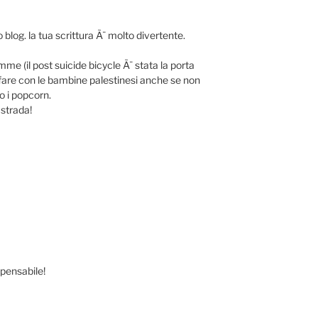
o blog. la tua scrittura Ã¨ molto divertente.
me (il post suicide bicycle Ã¨ stata la porta
e fare con le bambine palestinesi anche se non
o i popcorn.
 strada!
spensabile!