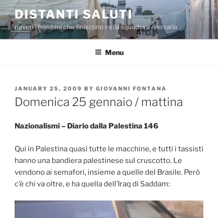
Skip
DISTANTI SALUTI
to
poveri i bambini che finiscono nella squadra avversaria
content
Menu
POSTED
JANUARY 25, 2009
BY
GIOVANNI FONTANA
ON
Domenica 25 gennaio / mattina
Nazionalismi – Diario dalla Palestina 146
Qui in Palestina quasi tutte le macchine, e tutti i tassisti
hanno una bandiera palestinese sul cruscotto. Le
vendono ai semafori, insieme a quelle del Brasile. Però
c’è chi va oltre, e ha quella dell’Iraq di Saddam: