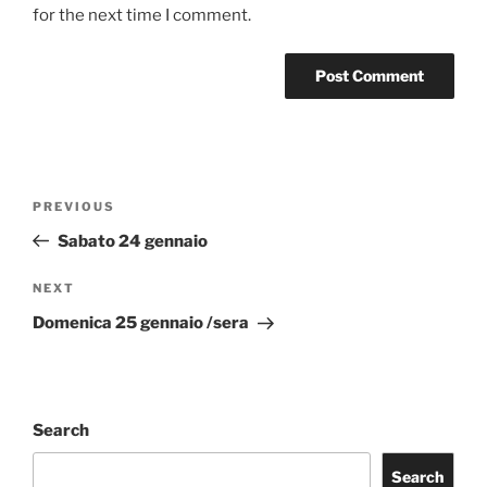
for the next time I comment.
Post
Previous
PREVIOUS
navigation
Post
Sabato 24 gennaio
Next
NEXT
Post
Domenica 25 gennaio /sera
Search
Search