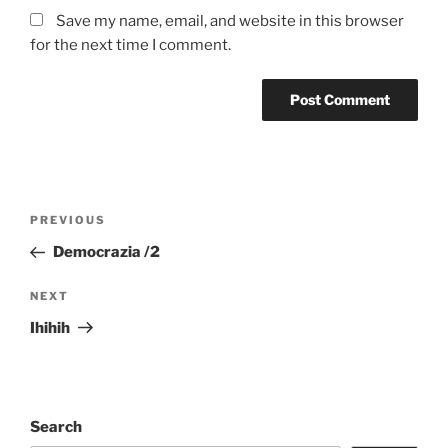
Save my name, email, and website in this browser
for the next time I comment.
Post
Previous
PREVIOUS
navigation
Post
Democrazia /2
Next
NEXT
Post
Ihihih
Search