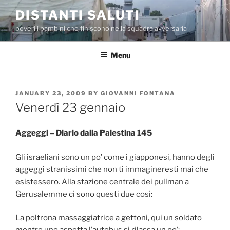
Skip
DISTANTI SALUTI
to
poveri i bambini che finiscono nella squadra avversaria
content
Menu
POSTED
JANUARY 23, 2009
BY
GIOVANNI FONTANA
ON
Venerdì 23 gennaio
Aggeggi – Diario dalla Palestina 145
Gli israeliani sono un po’ come i giapponesi, hanno degli
aggeggi stranissimi che non ti immagineresti mai che
esistessero. Alla stazione centrale dei pullman a
Gerusalemme ci sono questi due cosi:
La poltrona massaggiatrice a gettoni, qui un soldato