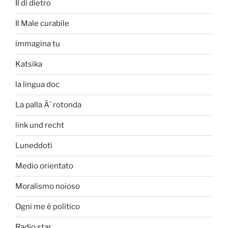
Il di dietro
Il Male curabile
immagina tu
Katsika
la lingua doc
La palla Ã¨ rotonda
link und recht
Luneddoti
Medio orientato
Moralismo noioso
Ogni me è politico
Radio star