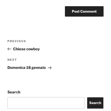
Post
Previous
PREVIOUS
navigation
Post
Chiese cowboy
Next
NEXT
Post
Domenica 18 gennaio
Search
Search