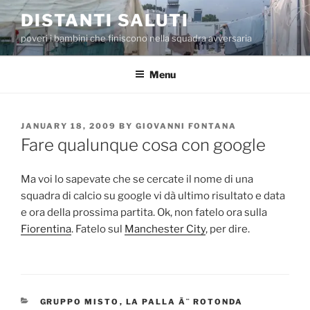
Skip
DISTANTI SALUTI
to
poveri i bambini che finiscono nella squadra avversaria
content
Menu
POSTED
JANUARY 18, 2009
BY
GIOVANNI FONTANA
ON
Fare qualunque cosa con google
Ma voi lo sapevate che se cercate il nome di una
squadra di calcio su google vi dà ultimo risultato e data
e ora della prossima partita. Ok, non fatelo ora sulla
Fiorentina
. Fatelo sul
Manchester City
, per dire.
CATEGORIES
GRUPPO MISTO
,
LA PALLA Ã¨ ROTONDA