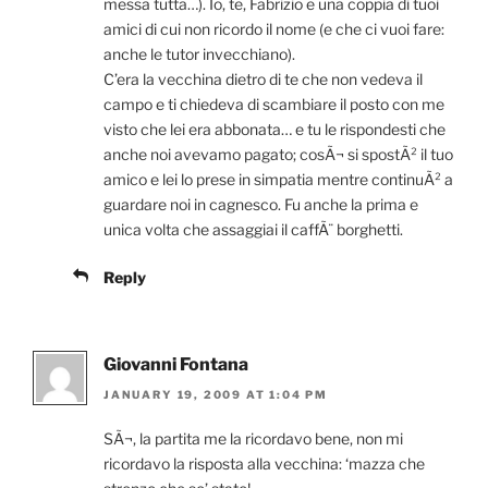
messa tutta…). Io, te, Fabrizio e una coppia di tuoi
amici di cui non ricordo il nome (e che ci vuoi fare:
anche le tutor invecchiano).
C’era la vecchina dietro di te che non vedeva il
campo e ti chiedeva di scambiare il posto con me
visto che lei era abbonata… e tu le rispondesti che
anche noi avevamo pagato; cosÃ¬ si spostÃ² il tuo
amico e lei lo prese in simpatia mentre continuÃ² a
guardare noi in cagnesco. Fu anche la prima e
unica volta che assaggiai il caffÃ¨ borghetti.
Reply
Giovanni Fontana
JANUARY 19, 2009 AT 1:04 PM
SÃ¬, la partita me la ricordavo bene, non mi
ricordavo la risposta alla vecchina: ‘mazza che