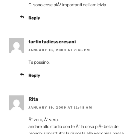
Ci sono cose piÃ¹ importanti dell’amicizia.
Reply
farfintadiesseresani
JANUARY 18, 2009 AT 7:46 PM
Te possino.
Reply
Rita
JANUARY 19, 2009 AT 11:48 AM
Ã¨ vero, Ã¨ vero.
andare allo stadio con te Ã¨ la cosa piÃ¹ bella del
mondo; soprattutto la risposta alla vecchina bassa