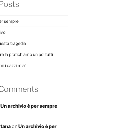
Posts
per sempre
ivo
uesta tragedia
e la pratichiamo un po’ tutti
mi i cazzi mia”
 Comments
n
Un archivio è per sempre
ntana
on
Un archivio è per