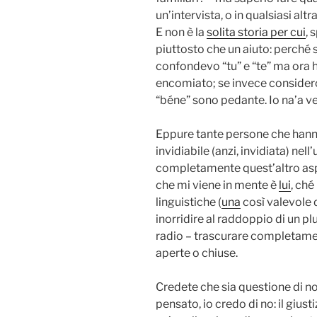
un’intervista, o in qualsiasi altr
E non è la
solita storia per cui
, 
piuttosto che un aiuto: perché
confondevo “tu” e “te” ma ora 
encomiato; se invece considero 
“béne” sono pedante. Io na’a ve
Eppure tante persone che hanno
invidiabile (anzi, invidiata) nel
completamente quest’altro aspe
che mi viene in mente è
lui
, ché
linguistiche (
una
così valevole d
inorridire al raddoppio di un pl
radio – trascurare completament
aperte o chiuse.
Credete che sia questione di no
pensato, io credo di no: il gius