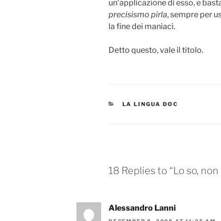
un’applicazione di esso, e bast
precisismo pirla
, sempre per us
la fine dei maniaci.
Detto questo, vale il titolo.
CATEGORIES
LA LINGUA DOC
18 Replies to “Lo so, no
Alessandro Lanni
DECEMBER 8, 2008 AT 11:25 AM