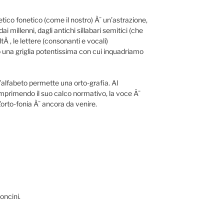
etico fonetico (come il nostro) Ã¨ un’astrazione,
 millenni, dagli antichi sillabari semitici (che
ltÃ , le lettere (consonanti e vocali)
 una griglia potentissima con cui inquadriamo
alfabeto permette una orto-grafia. Al
 imprimendo il suo calco normativo, la voce Ã¨
’orto-fonia Ã¨ ancora da venire.
oncini.