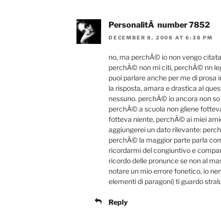
PersonalitÃ number 7852
DECEMBER 8, 2008 AT 6:38 PM
no, ma perchÃ© io non vengo citata i
perchÃ© non mi citi, perchÃ© nn leg
puoi parlare anche per me di prosa i
la risposta, amara e drastica al que
nessuno. perchÃ© io ancora non so 
perchÃ© a scuola non gliene fottev
fotteva niente, perchÃ© ai miei amic
aggiungerei un dato rilevante: per
perchÃ© la maggior parte parla come v
ricordarmi del congiuntivo e compari 
ricordo delle pronunce se non al massi
notare un mio errore fonetico, i
elementi di paragoni) ti guardo str
Reply