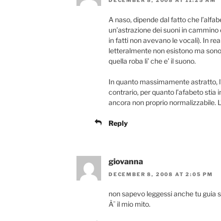
A naso, dipende dal fatto che l’alfab
un’astrazione dei suoni in cammino dai
in fatti non avevano le vocali). In rea
letteralmente non esistono ma sono
quella roba li’ che e’ il suono.
In quanto massimamente astratto, l’
contrario, per quanto l’afabeto stia
ancora non proprio normalizzabile. L
Reply
giovanna
DECEMBER 8, 2008 AT 2:05 PM
non sapevo leggessi anche tu guia s
Ã¨ il mio mito.