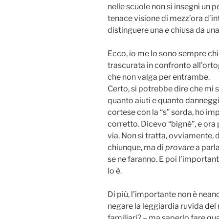
nelle scuole non si insegni un p
tenace visione di mezz’ora d’in
distinguere una
e
chiusa da un
Ecco, io me lo sono sempre chi
trascurata in confronto all’ort
che non valga per entrambe.
Certo, si potrebbe dire che mi s
quanto aiuti e quanto danneggi
cortese con la “s” sorda, ho imp
corretto. Dicevo “bigné”, e ora 
via. Non si tratta, ovviamente, d
chiunque, ma di
provare
a parl
se ne faranno. E poi l’important
lo è.
Di più, l’importante non è nean
negare la leggiardia ruvida del
familiari? – ma saperlo fare q