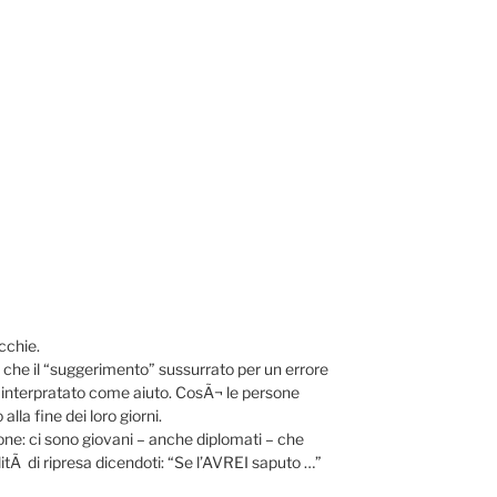
cchie.
 che il “suggerimento” sussurrato per un errore
 interpratato come aiuto. CosÃ¬ le persone
lla fine dei loro giorni.
zione: ci sono giovani – anche diplomati – che
litÃ di ripresa dicendoti: “Se l’AVREI saputo …”