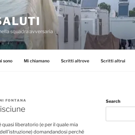
SALUTI
nella squadra avversaria
i sono
Mi chiamano
Scritti altrove
Scritti altrui
NI FONTANA
Search
isciune
 quasi liberatorio (e per il quale mia
o dell’istruzione) domandandosi perché