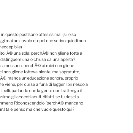
n questo post!sono offesissima. (si lo so
gi mai un cavolo di quel che scrivo quindi non
neccepibile)
sito, Ã© una sola: perchÃ© non gliene fotte a
distinguere una o chiusa da una aperta?
a a nessuno, perchÃ© ai miei non gliene
i non gliene fotteva niente, ma sopratutto,
chÃ© manca un’educazione sonora, proprio
iene; per cui se a furia di legger libri riesco a
belli, parlando con la gente non trattengo il
mo gli accenti acuti. difatti, se tu riesci a
o nemmeno Riconoscendolo (perchÃ© mancano
alunata e penso ma che vuole questo qui?