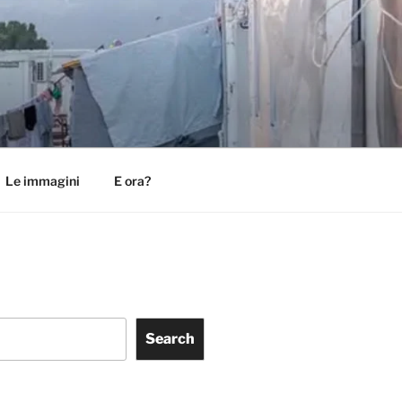
Le immagini
E ora?
Search