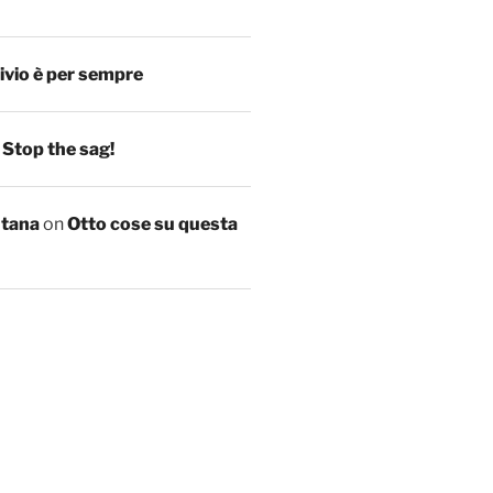
ivio è per sempre
n
Stop the sag!
ntana
on
Otto cose su questa