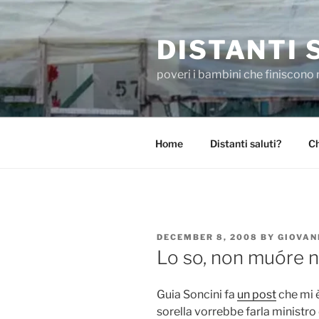
Skip
to
DISTANTI 
content
poveri i bambini che finiscono 
Home
Distanti saluti?
Ch
POSTED
DECEMBER 8, 2008
BY
GIOVAN
ON
Lo so, non muóre n
Guia Soncini fa
un post
che mi è
sorella vorrebbe farla ministr