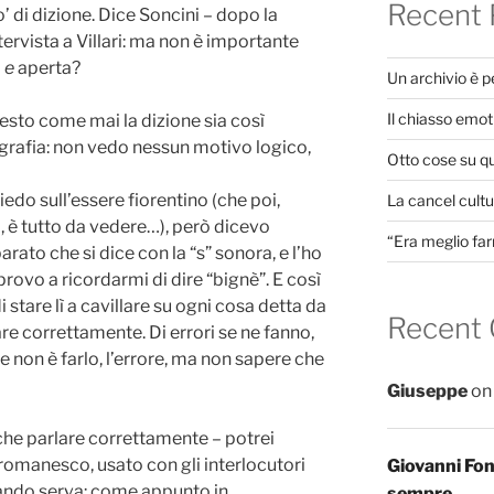
Recent 
o’ di dizione. Dice Soncini – dopo la
tervista a Villari: ma non è importante
a
e
aperta?
Un archivio è 
Il chiasso emot
esto come mai la dizione sia così
ografia: non vedo nessun motivo logico,
Otto cose su q
iedo sull’essere fiorentino (che poi,
La cancel cultur
, è tutto da vedere…), però dicevo
“Era meglio far
arato che si dice con la “s” sonora, e l’ho
provo a ricordarmi di dire “bignè”. E così
i stare lì a cavillare su ogni cosa detta da
Recent
are correttamente. Di errori se ne fanno,
e non è farlo, l’errore, ma non sapere che
Giuseppe
o
che parlare correttamente – potrei
 romanesco, usato con gli interlocutori
Giovanni Fo
uando serva: come appunto in
sempre