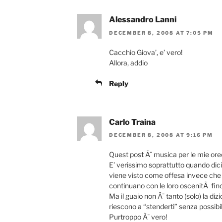
Alessandro Lanni
DECEMBER 8, 2008 AT 7:05 PM
Cacchio Giova’, e’ vero!
Allora, addio
Reply
Carlo Traina
DECEMBER 8, 2008 AT 9:16 PM
Quest post Ã¨ musica per le mie ore
E’ verissimo soprattutto quando dici
viene visto come offesa invece che
continuano con le loro oscenitÃ fino a
Ma il guaio non Ã¨ tanto (solo) la di
riescono a “stenderti” senza possibi
Purtroppo Ã¨ vero!