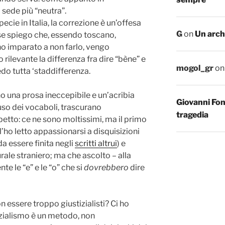
a sede più “neutra”.
specie in Italia, la correzione è un’offesa
G
on
Un arch
 se spiego che, essendo toscano,
ho imparato a non farlo, vengo
rilevante la differenza fra dire “bène” e
mogol_gr
o
do tutta ‘staddifferenza.
 una prosa ineccepibile e un’acribia
Giovanni Fo
l’uso dei vocaboli, trascurano
tragedia
tto: ce ne sono moltissimi, ma il primo
 l’ho letto appassionarsi a disquisizioni
a essere finita negli
scritti altrui
) e
urale straniero; ma che ascolto – alla
e le “e” e le “o” che si
dovrebbero
dire
n essere troppo giustizialisti? Ci ho
tizialismo è un metodo, non