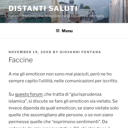
Skip
DISTANTI SALUTI
to
poveri i bambini che finiscono nella squadra avversaria
content
Menu
POSTED
NOVEMBER 19, 2008
BY
GIOVANNI FONTANA
ON
Faccine
A me gli emoticon non sono mai piaciuti, però ne ho
sempre capito l’utilità, nelle comunicazioni per iscritto.
Su
questo forum
, che tratta di “giurisprudenza
islamica”, si discute se fare gli emoticon sia vietato. Se
invece dipenda da quali emoticon, se siano vietate solo
quelle che assomigliano alle persone, o se non siano
permesse quelle che “esprimono sentimenti”. Da