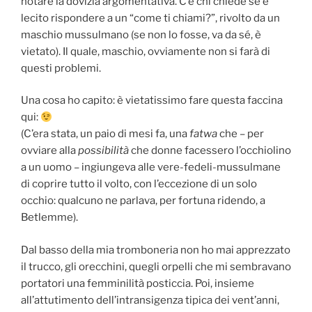
notare la dovizia argomentativa. C’è chi chiede se è
lecito rispondere a un “come ti chiami?”, rivolto da un
maschio mussulmano (se non lo fosse, va da sé, è
vietato). Il quale, maschio, ovviamente non si farà di
questi problemi.
Una cosa ho capito: è vietatissimo fare questa faccina
qui:
(C’era stata, un paio di mesi fa, una
fatwa
che – per
ovviare alla
possibilità
che donne facessero l’occhiolino
a un uomo – ingiungeva alle vere-fedeli-mussulmane
di coprire tutto il volto, con l’eccezione di un solo
occhio: qualcuno ne parlava, per fortuna ridendo, a
Betlemme).
Dal basso della mia tromboneria non ho mai apprezzato
il trucco, gli orecchini, quegli orpelli che mi sembravano
portatori una femminilità posticcia. Poi, insieme
all’attutimento dell’intransigenza tipica dei vent’anni,