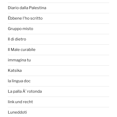
Diario dalla Palestina
Èbbene l'ho scritto
Gruppo misto
Il di dietro
Il Male curabile
immagina tu
Katsika
la lingua doc
La palla Ã¨ rotonda
link und recht
Luneddoti