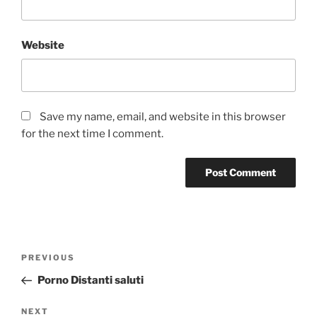
Website
Save my name, email, and website in this browser
for the next time I comment.
Post
Previous
PREVIOUS
navigation
Post
Porno Distanti saluti
Next
NEXT