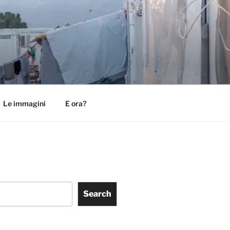
Le immagini
E ora?
Search