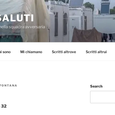
SALUTI
nella squadra avversaria
i sono
Mi chiamano
Scritti altrove
Scritti altrui
 FONTANA
Search
a 32