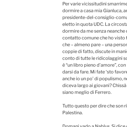
Per varie vicissitudini smarrime
dormire a casa mia Gianluca, a
presidente-del-consiglio-comun
eletto in quota UDC. La circost
dormire da me senza neanche c
contatto comune che ho visto tr
che – almeno pare – una persona
coppie di fatto, discute in mani
conto di tutte le ridicolaggini 
è “un libro pieno d’amore”, con 
darsi da fare. Mi fate ‘sto fav
anche io un po’ di populismo, no
diceva largo ai giovani? Chissà
siano meglio di Ferrero.
Tutto questo per dire che son r
Palestina.
Domani vado a Nablus. Si dice 