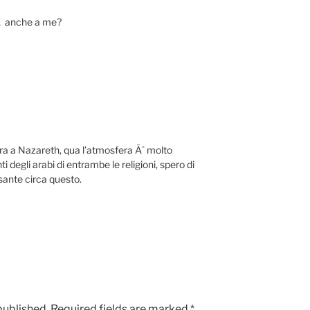
tÃ anche a me?
 ora a Nazareth, qua l’atmosfera Ã¨ molto
 degli arabi di entrambe le religioni, spero di
sante circa questo.
published.
Required fields are marked
*