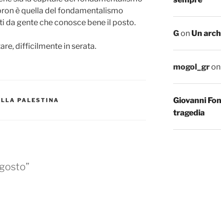
bron è quella del fondamentalismo
 da gente che conosce bene il posto.
G
on
Un arch
re, difficilmente in serata.
mogol_gr
o
Giovanni Fo
ALLA PALESTINA
tragedia
agosto”