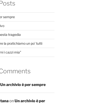
Posts
per sempre
ivo
uesta tragedia
e la pratichiamo un po’ tutti
mi i cazzi mia”
 Comments
n
Un archivio è per sempre
ntana
on
Un archivio è per