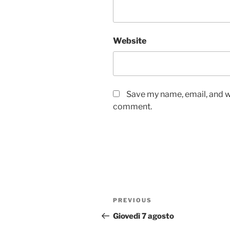
Website
Save my name, email, and we
comment.
Post
Previous
PREVIOUS
navigation
Post
Giovedì 7 agosto