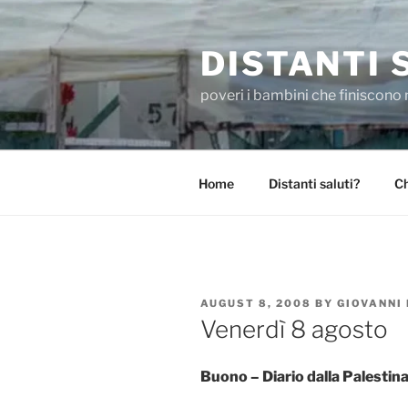
Skip
to
DISTANTI 
content
poveri i bambini che finiscono 
Home
Distanti saluti?
Ch
POSTED
AUGUST 8, 2008
BY
GIOVANNI
ON
Venerdì 8 agosto
Buono – Diario dalla Palestin