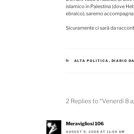
islamico in Palestina (dove He
ebraico), saremo accompagnati
Sicuramente ci sarà da racconta
CATEGORIES
ALTA POLITICA
,
DIARIO D
2 Replies to “Venerdì 8 
Meravigliosi 106
AUGUST 9, 2008 AT 11:09 AM