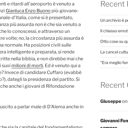
Recent 
nti e ritardi all’aeroporto è venuto a
nzi
Gianluca Enzo Buono
più-giovane-
ale-d’Italia, come si è presentato,
Un archivio è 
anza più assurda non è che sia venuto a
Il chiasso emot
he lo conoscessi, e attraverso un
e volte; no, la circostanza più assurda è
Otto cose su q
 normale. Ha posizioni civili sulle
era intelligente e preparata, si rende
La cancel cultur
scritte nella bibbia, e non direbbe mai che
“Era meglio far
i suoi
milioni di morti
. Ed è venuto qui a
ore? Invece di candidare Cuffaro (evabbè
?), dategli la presidenza del partito. Si
Recent
 che anche i giovani di Rifondazione
Giuseppe
o
iuscito a parlar male di D’Alema anche in
Giovanni Fo
che sia la capitale del fondamentalismo
sempre