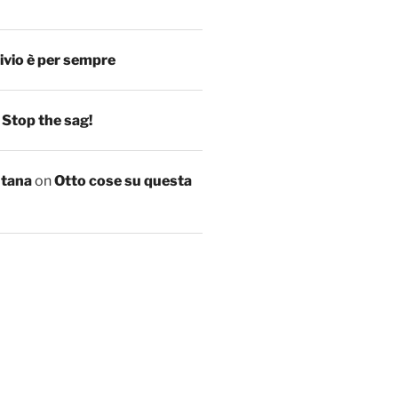
ivio è per sempre
n
Stop the sag!
ntana
on
Otto cose su questa