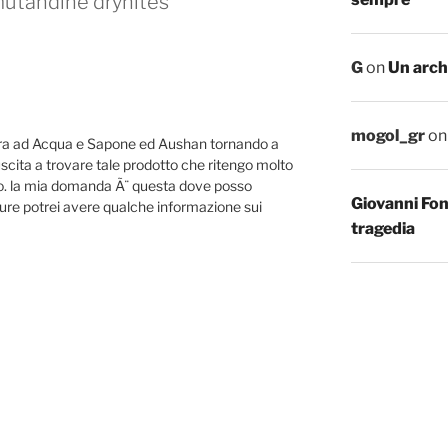
 mutandine drynites””
G
on
Un arch
mogol_gr
o
ra ad Acqua e Sapone ed Aushan tornando a
scita a trovare tale prodotto che ritengo molto
no. la mia domanda Ã¨ questa dove posso
Giovanni Fo
pure potrei avere qualche informazione sui
tragedia