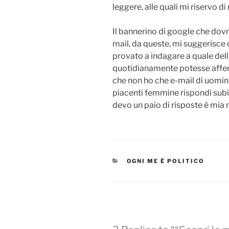
leggere, alle quali mi riservo d
Il bannerino di google che dovr
mail, da queste, mi suggerisce 
provato a indagare a quale dell
quotidianamente potesse affer
che non ho che e-mail di uomini
piacenti femmine rispondi subito
devo un paio di risposte è mia 
CATEGORIES
OGNI ME È POLITICO