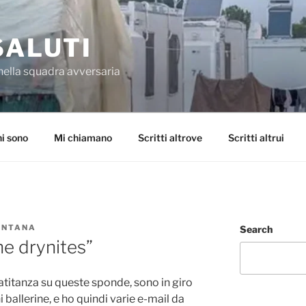
SALUTI
nella squadra avversaria
i sono
Mi chiamano
Scritti altrove
Scritti altrui
ONTANA
Search
ne drynites”
atitanza su queste sponde, sono in giro
 ballerine, e ho quindi varie e-mail da