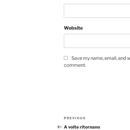
Website
Save my name, email, and we
comment.
Post
Previous
PREVIOUS
navigation
Post
A volte ritornano