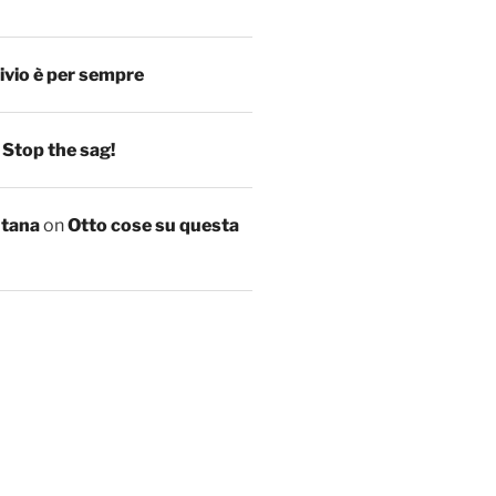
ivio è per sempre
n
Stop the sag!
ntana
on
Otto cose su questa