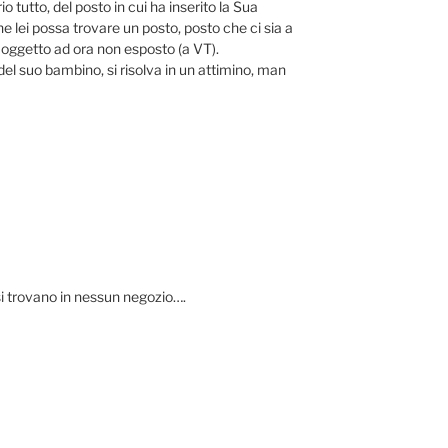
o tutto, del posto in cui ha inserito la Sua
he lei possa trovare un posto, posto che ci sia a
 oggetto ad ora non esposto (a VT).
l suo bambino, si risolva in un attimino, man
i trovano in nessun negozio….