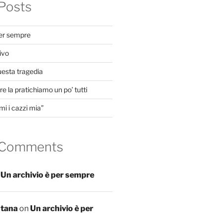
Posts
per sempre
ivo
uesta tragedia
e la pratichiamo un po’ tutti
mi i cazzi mia”
 Comments
n
Un archivio è per sempre
ntana
on
Un archivio è per