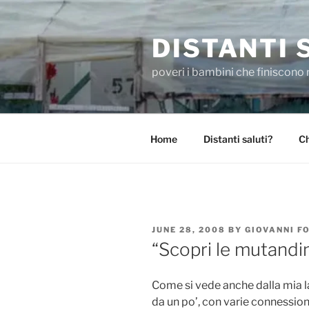
Skip
to
DISTANTI 
content
poveri i bambini che finiscono 
Home
Distanti saluti?
Ch
POSTED
JUNE 28, 2008
BY
GIOVANNI F
ON
“Scopri le mutandi
Come si vede anche dalla mia l
da un po’, con varie connessioni