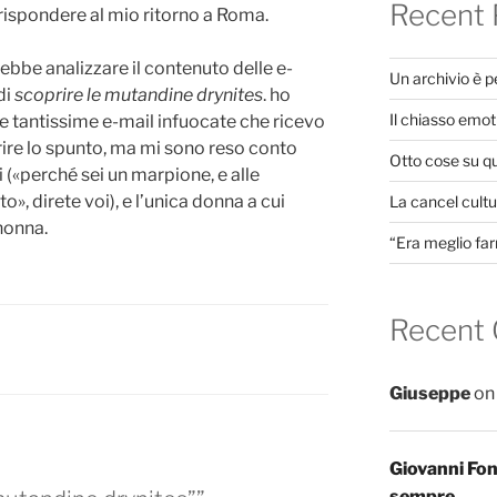
Recent 
i rispondere al mio ritorno a Roma.
ebbe analizzare il contenuto delle e-
Un archivio è 
di
scoprire le mutandine drynites
. ho
Il chiasso emot
e tantissime e-mail infuocate che ricevo
ire lo spunto, ma mi sono reso conto
Otto cose su q
 («perché sei un marpione, e alle
», direte voi), e l’unica donna a cui
La cancel cultur
nonna.
“Era meglio far
Recent
Giuseppe
o
Giovanni Fo
sempre