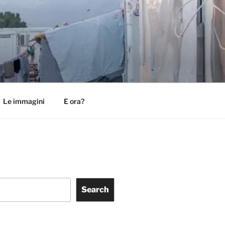
Le immagini
E ora?
Search