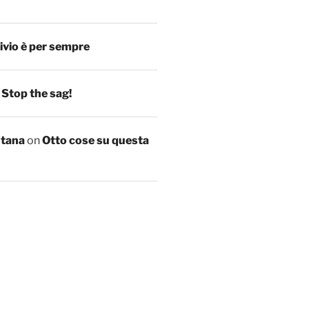
ivio è per sempre
n
Stop the sag!
ntana
on
Otto cose su questa