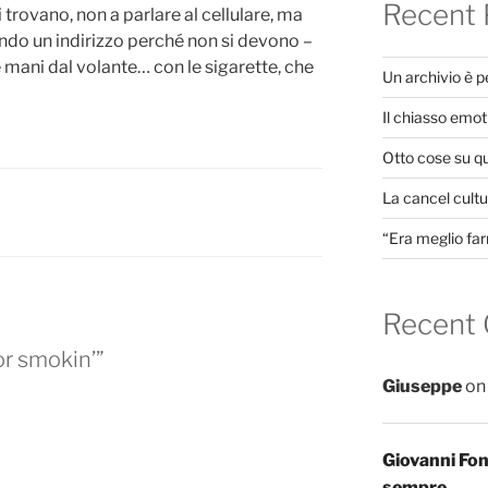
Recent 
 trovano, non a parlare al cellulare, ma
do un indirizzo perché non si devono –
 mani dal volante… con le sigarette, che
Un archivio è 
Il chiasso emot
Otto cose su q
La cancel cultur
“Era meglio far
Recent
or smokin’”
Giuseppe
o
Giovanni Fo
sempre