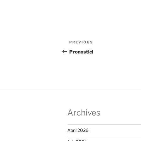
Post
Previous
PREVIOUS
navigation
Post
Pronostici
Archives
April 2026