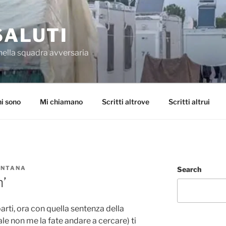
SALUTI
nella squadra avversaria
i sono
Mi chiamano
Scritti altrove
Scritti altrui
ONTANA
Search
n’
arti, ora con quella sentenza della
le non me la fate andare a cercare) ti