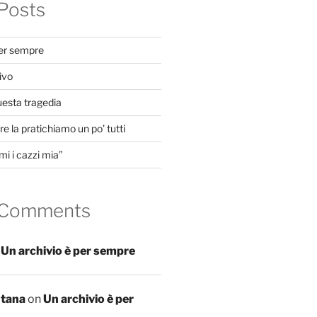
Posts
per sempre
ivo
uesta tragedia
e la pratichiamo un po’ tutti
mi i cazzi mia”
 Comments
n
Un archivio è per sempre
ntana
on
Un archivio è per