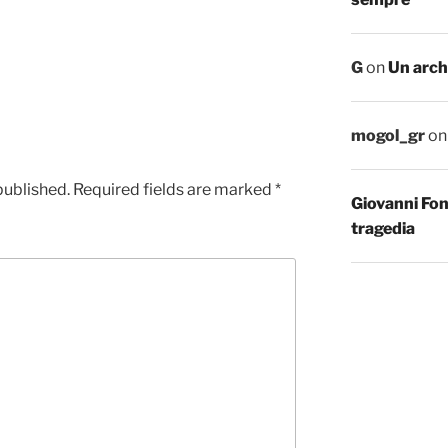
G
on
Un arch
mogol_gr
o
published.
Required fields are marked
*
Giovanni Fo
tragedia