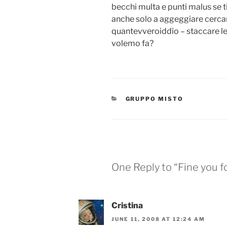
becchi multa e punti malus se ti
anche solo a aggeggiare cercan
quantevveroiddìo – staccare le
volemo fa?
CATEGORIES
GRUPPO MISTO
One Reply to “Fine you f
Cristina
JUNE 11, 2008 AT 12:24 AM