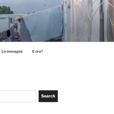
Le immagini
E ora?
Search