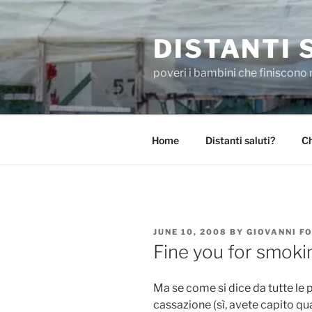
Skip
to
DISTANTI 
content
poveri i bambini che finiscono 
Home
Distanti saluti?
Ch
POSTED
JUNE 10, 2008
BY
GIOVANNI F
ON
Fine you for smoki
Ma se come si dice da tutte le p
cassazione (sì, avete capito qua