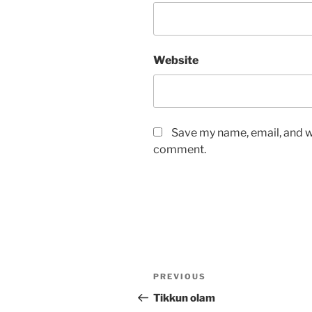
Website
Save my name, email, and we
comment.
Post
Previous
PREVIOUS
navigation
Post
Tikkun olam