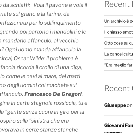
Recent 
 da schiaffi: “Vola il pavone e vola il
ate sul grano e la farina, da
Un archivio è 
nfezionata per lo sdilinquimento
 quando poi partono i mandolini e le
Il chiasso emot
a mandarlo affanculo, al vecchio
Otto cose su q
 no? Ogni uomo manda affanculo la
La cancel cultur
circa) Oscar Wilde: il problema è
“Era meglio far
 faccia ricorda il crollo di una diga,
elo come le navi al mare, dei matti
no degli uomini col machete sui
Recent
vaffanculo,
Francesco De Gregori
.
gina in carta stagnola rossiccia, tu e
Giuseppe
o
lla “gente senza cuore in giro per la
sospiro sulla “sinistra che era
Giovanni Fo
 lavorava in certe stanze stanche
sempre