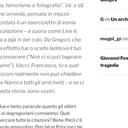
a, terrorismo e fotografia”. Va’ a dà
iche orrende, pensate in mezzo
G
on
Un arch
ntata è un esercizietto di ironia
 colazione
– e suona come
Live is
mogol_gr
o
 a pijà ‘n der culo, De Gregori, che
a effetto tue o scelte laddove il tuo
riconoscere (“Non ci si può bagnare
Giovanni Fo
iume”). Vacci, Francesco, tu e quel
tragedia
usconi realmente non può chiedere
 Nanni e tutti gli amichetti – e se ci
esta storia, sono vostri.
ue e tanto paracule quanto gli ultimi
i ai degregoriani comeannoi. Qual
beccare tutte le citazioni? Bene. Però c’è
 parole ammodino. Perché er Principe che