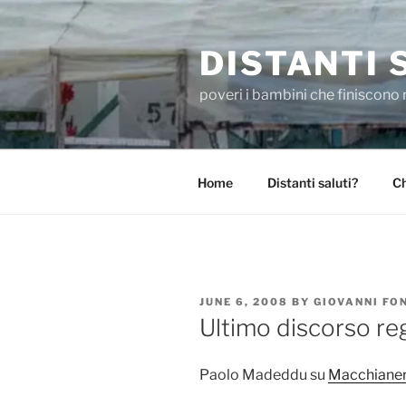
Skip
to
DISTANTI 
content
poveri i bambini che finiscono 
Home
Distanti saluti?
Ch
POSTED
JUNE 6, 2008
BY
GIOVANNI FO
ON
Ultimo discorso re
Paolo Madeddu su
Macchiane