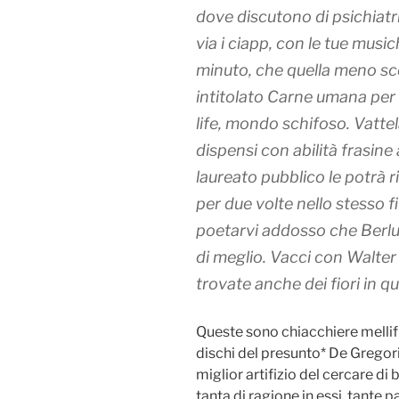
dove discutono di psichiatri
via i ciapp, con le tue mus
minuto, che quella meno sco
intitolato
Carne umana per
life
, mondo schifoso. Vattela
dispensi con abilità frasine 
laureato pubblico le potrà 
per due volte nello stesso f
poetarvi addosso che Berl
di meglio. Vacci con Walter e
trovate anche dei fiori in qu
Queste sono chiacchiere mellifl
dischi del presunto* De Gregor
miglior artifizio del cercare di 
tanta di ragione in essi, tante