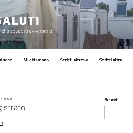
SALUTI
nella squadra avversaria
i sono
Mi chiamano
Scritti altrove
Scritti altrui
NTANA
Search
gistrato
ra
: