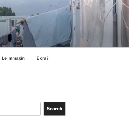
Le immagini
E ora?
Search