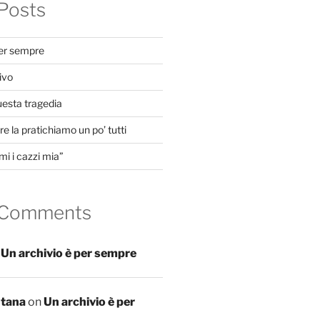
Posts
per sempre
ivo
uesta tragedia
e la pratichiamo un po’ tutti
mi i cazzi mia”
 Comments
n
Un archivio è per sempre
ntana
on
Un archivio è per