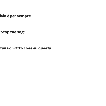
ivio è per sempre
n
Stop the sag!
ntana
on
Otto cose su questa