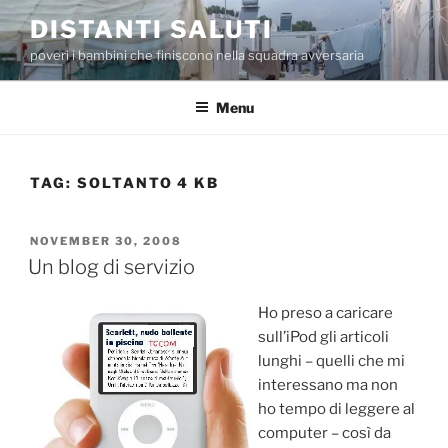
Skip
DISTANTI SALUTI
to
poveri i bambini che finiscono nella squadra avversaria
content
Menu
TAG:
SOLTANTO 4 KB
POSTED
NOVEMBER 30, 2008
ON
Un blog di servizio
Ho preso a caricare
sull’iPod gli articoli
lunghi – quelli che mi
interessano ma non
ho tempo di leggere al
computer – così da