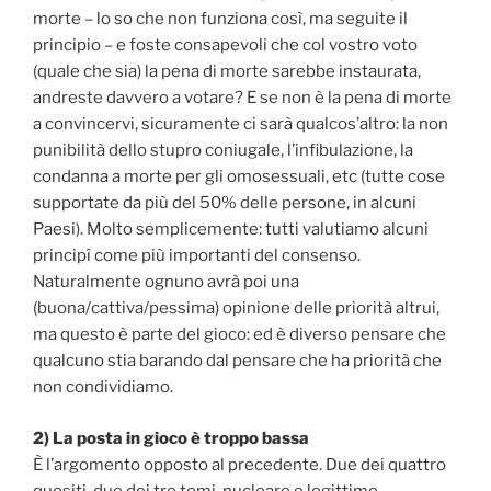
morte – lo so che non funziona così, ma seguite il
principio – e foste consapevoli che col vostro voto
(quale che sia) la pena di morte sarebbe instaurata,
andreste davvero a votare? E se non è la pena di morte
a convincervi, sicuramente ci sarà qualcos’altro: la non
punibilità dello stupro coniugale, l’infibulazione, la
condanna a morte per gli omosessuali, etc (tutte cose
supportate da più del 50% delle persone, in alcuni
Paesi). Molto semplicemente: tutti valutiamo alcuni
principî come più importanti del consenso.
Naturalmente ognuno avrà poi una
(buona/cattiva/pessima) opinione delle priorità altrui,
ma questo è parte del gioco: ed è diverso pensare che
qualcuno stia barando dal pensare che ha priorità che
non condividiamo.
2)
La posta in gioco è troppo bassa
È l’argomento opposto al precedente. Due dei quattro
quesiti, due dei tre temi, nucleare e legittimo