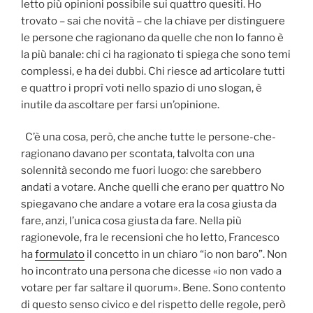
letto più opinioni possibile sui quattro quesiti. Ho
trovato – sai che novità – che la chiave per distinguere
le persone che ragionano da quelle che non lo fanno è
la più banale: chi ci ha ragionato ti spiega che sono temi
complessi, e ha dei dubbi. Chi riesce ad articolare tutti
e quattro i proprî voti nello spazio di uno slogan, è
inutile da ascoltare per farsi un’opinione.
C’è una cosa, però, che anche tutte le persone-che-
ragionano davano per scontata, talvolta con una
solennità secondo me fuori luogo: che sarebbero
andati a votare. Anche quelli che erano per quattro No
spiegavano che andare a votare era la cosa giusta da
fare, anzi, l’unica cosa giusta da fare. Nella più
ragionevole, fra le recensioni che ho letto, Francesco
ha
formulato
il concetto in un chiaro “io non baro”. Non
ho incontrato una persona che dicesse «io non vado a
votare per far saltare il quorum». Bene. Sono contento
di questo senso civico e del rispetto delle regole, però