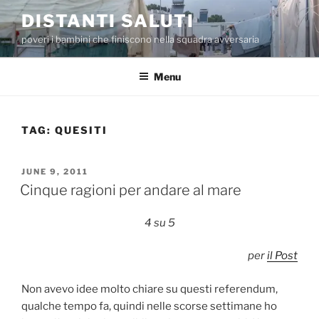
Skip
DISTANTI SALUTI
to
poveri i bambini che finiscono nella squadra avversaria
content
Menu
TAG:
QUESITI
POSTED
JUNE 9, 2011
ON
Cinque ragioni per andare al mare
4 su 5
per
il Post
Non avevo idee molto chiare su questi referendum,
qualche tempo fa, quindi nelle scorse settimane ho