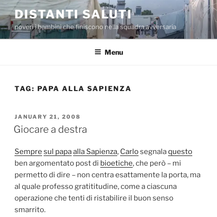
Skip
DISTANTI SALUTI
to
poveri i bambini che finiscono nella squadra avversaria
content
Menu
TAG:
PAPA ALLA SAPIENZA
POSTED
JANUARY 21, 2008
ON
Giocare a destra
Sempre
sul papa
alla Sapienza
,
Carlo
segnala
questo
ben argomentato post di
bioetiche
, che però – mi
permetto di dire – non centra esattamente la porta, ma
al quale professo gratititudine, come a ciascuna
operazione che tenti di ristabilire il buon senso
smarrito.