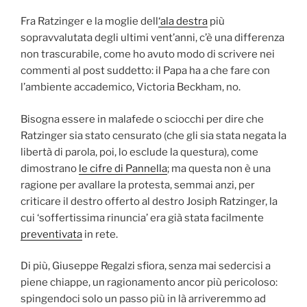
Fra Ratzinger e la moglie dell
‘ala destra
più
sopravvalutata degli ultimi vent’anni, c’è una differenza
non trascurabile, come ho avuto modo di scrivere nei
commenti al post suddetto: il Papa ha a che fare con
l’ambiente accademico, Victoria Beckham, no.
Bisogna essere in malafede o sciocchi per dire che
Ratzinger sia stato censurato (che gli sia stata negata la
libertà di parola, poi, lo esclude la questura), come
dimostrano
le cifre di Pannella
; ma questa non è una
ragione per avallare la protesta, semmai anzi, per
criticare il destro offerto al destro Josiph Ratzinger, la
cui ‘soffertissima rinuncia’ era già stata facilmente
preventivata
in rete.
Di più, Giuseppe Regalzi sfiora, senza mai sedercisi a
piene chiappe, un ragionamento ancor più pericoloso:
spingendoci solo un passo più in là arriveremmo ad