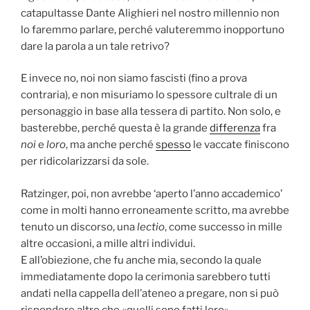
catapultasse Dante Alighieri nel nostro millennio non
lo faremmo parlare, perché valuteremmo inopportuno
dare la parola a un tale retrivo?
E invece no, noi non siamo fascisti (fino a prova
contraria), e non misuriamo lo spessore cultrale di un
personaggio in base alla tessera di partito. Non solo, e
basterebbe, perché questa è la grande
differenza
fra
noi
e
loro
, ma anche perché
spesso
le vaccate finiscono
per ridicolarizzarsi da sole.
Ratzinger, poi, non avrebbe ‘aperto l’anno accademico’
come in molti hanno erroneamente scritto, ma avrebbe
tenuto un discorso, una
lectio
, come successo in mille
altre occasioni, a mille altri individui.
E all’obiezione, che fu anche mia, secondo la quale
immediatamente dopo la cerimonia sarebbero tutti
andati nella cappella dell’ateneo a pregare, non si può
rispondere altro che «quelli sono fatti loro».