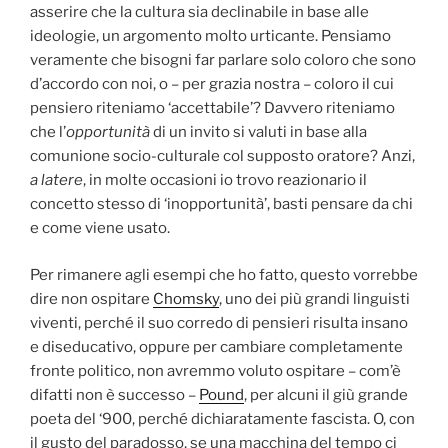
asserire che la cultura sia declinabile in base alle
ideologie, un argomento molto urticante. Pensiamo
veramente che bisogni far parlare solo coloro che sono
d’accordo con noi, o – per grazia nostra – coloro il cui
pensiero riteniamo ‘accettabile’? Davvero riteniamo
che l’
opportunità
di un invito si valuti in base alla
comunione socio-culturale col supposto oratore? Anzi,
a latere
, in molte occasioni io trovo reazionario il
concetto stesso di ‘inopportunità’, basti pensare da chi
e come viene usato.
Per rimanere agli esempi che ho fatto, questo vorrebbe
dire non ospitare
Chomsky
, uno dei più grandi linguisti
viventi, perché il suo corredo di pensieri risulta insano
e diseducativo, oppure per cambiare completamente
fronte politico, non avremmo voluto ospitare – com’è
difatti non è successo –
Pound
, per alcuni il giù grande
poeta del ‘900, perché dichiaratamente fascista. O, con
il gusto del paradosso, se una macchina del tempo ci