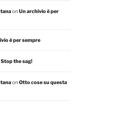
ntana
on
Un archivio è per
ivio è per sempre
n
Stop the sag!
ntana
on
Otto cose su questa