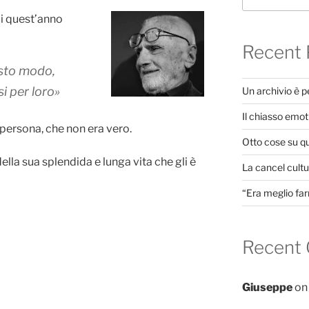
i quest’anno
Recent 
uesto modo,
i per loro»
Un archivio è 
Il chiasso emot
persona, che non era vero.
Otto cose su q
ella sua splendida e lunga vita che gli è
La cancel cultur
“Era meglio far
Recent
Giuseppe
o