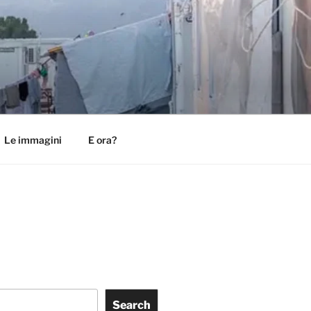
Le immagini
E ora?
Search