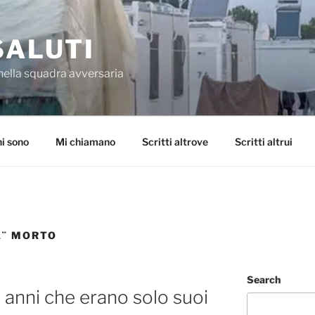
SALUTI
nella squadra avversaria
i sono
Mi chiamano
Scritti altrove
Scritti altrui
Ã¨ MORTO
Search
5 anni che erano solo suoi