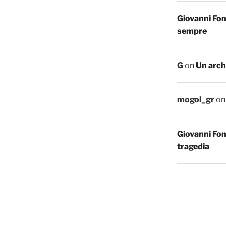
Giovanni Fo
sempre
G
on
Un arch
mogol_gr
o
Giovanni Fo
tragedia