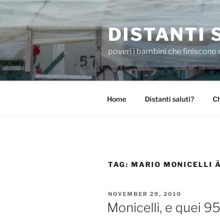
Skip
to
DISTANTI 
content
poveri i bambini che finiscono 
Home
Distanti saluti?
Ch
TAG:
MARIO MONICELLI 
POSTED
NOVEMBER 29, 2010
ON
Monicelli, e quei 9