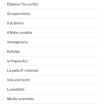
Èbbene l'ho scritto
Gruppo misto
Il di dietro
Il Male curabile
immagina tu
Katsika
la lingua doc
La palla Ã¨ rotonda
link und recht
Luneddoti
Medio orientato