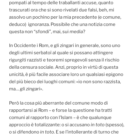
pompati al tempo delle traballanti accuse, quanto
trascurati ora che si sono rivelati due falsi, beh, mi
assolvo un pochino per la mia precedente (e comune,
deduco) ignoranza. Possibile che una notizia come
questa non “sfondi”, mai, sui
media
?
In Occidente i Rom, e gli zingari in generale, sono uno
degli ultimi serbatoî al quale si possano attingere
rigurgiti razzisti e teoremi spregevoli senza il rischio
della censura sociale. Anzi, proprio in virtù di questa
unicità, è più facile associare loro un qualsiasi epigono
del più bieco dei luoghi comuni: «io non sono razzista,
ma…
gli zingari
».
Però la cosa più aberrante del comune modo di
rapportarsi ai Rom – e forse la questione ha tratti
comuni al rapporto con l’Islam – è che qualunque
approccio è totalizzante: o si accusano
in toto
(spesso),
o si difendono
in toto.
E se l’intollerante di turno che