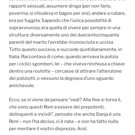
rapporti sessuali, assumere droga (per non farlo,
poverina, si chiudeva in bagno per ore), andare a rubare,
era poi fuggita. Sapendo che l’unica possibilità di
sopravvivenza
, era quella di vivere per sempre in una
struttura: diversamente uno dei duecentocinquanta
parenti del marito l’avrebbe riconosciuta e
uccisa
.
Tutto questo succeva, e succede quotidianamente, in
Italia. Raccontava di come, quando arrivava la polizia
per i ciclici sgomberi, lei – che viveva
rinchiusa
a chiave
dentro una roulotte – cercasse di attirare l’attenzione
dei poliziotti, e nessuno la degnava d’uno sguardo
amichevole.
Ecco, se vi viene da pensare “vedi? Alla fine si torna lì,
che sono questi Rom a essere dei prepotenti,
delinquenti e incivili”, pensate che anche Danja è una
Rom – non l’ha deciso, ci è nata – e non ha fatto nulla
per meritare il vostro disprezzo. Anzi.