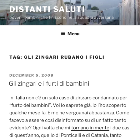
Skip
DISTANTI SALUTI
to
poveri i bambini che finiscono nella squadra avversaria
content
Menu
TAG:
GLI ZINGARI RUBANO I FIGLI
POSTED
DECEMBER 5, 2008
ON
Gli zingari e i furti di bambini
In Italia non c’è un solo caso di zingaro condannato per
“furto dei bambini”. Voi lo saprete già, io l’ho scoperto
qualche mese fa. E me ne vergognai abbastanza. Come
facevo a essere così disinformato su di un fatto tanto
evidente? Ogni volta che mi
tornano in mente
i due casi
di quest’anno, quello di Ponticelli e di Catania, tanto