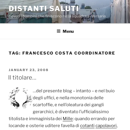
Skip
DISTANTI SALUTI
to
poveri i bambini che finiscono nella squadra avversaria
content
Menu
TAG:
FRANCESCO COSTA COORDINATORE
POSTED
JANUARY 23, 2008
ON
Il titolare…
…del presente blog – intanto – e nel buio
degli uffici, e nella monotonia delle
scartoffie, e nell’oleatura dei gangli
gerarchici, è diventato l’ufficialissimo
titolista e immaginista dei
Mille
: quando errando per
locande e osterie uditere favella di
cotanti
capolavori
,