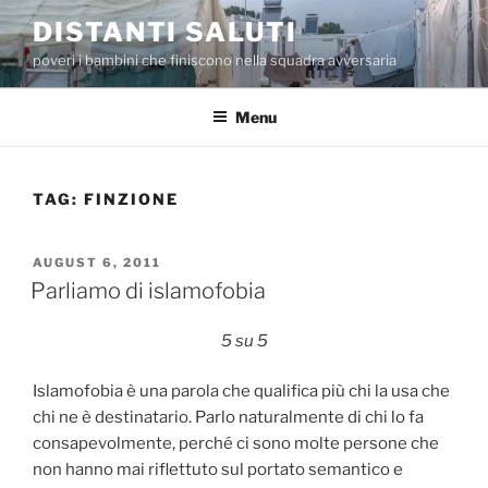
Skip
DISTANTI SALUTI
to
poveri i bambini che finiscono nella squadra avversaria
content
Menu
TAG:
FINZIONE
POSTED
AUGUST 6, 2011
ON
Parliamo di islamofobia
5 su 5
Islamofobia è una parola che qualifica più chi la usa che
chi ne è destinatario. Parlo naturalmente di chi lo fa
consapevolmente, perché ci sono molte persone che
non hanno mai riflettuto sul portato semantico e