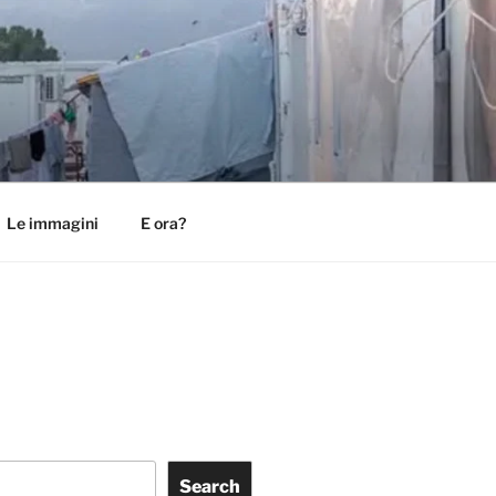
Le immagini
E ora?
Search