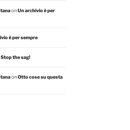
ntana
on
Un archivio è per
ivio è per sempre
n
Stop the sag!
ntana
on
Otto cose su questa