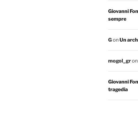
Giovanni Fo
sempre
G
on
Un arch
mogol_gr
o
Giovanni Fo
tragedia