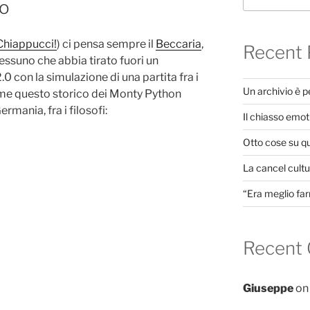
to
Chiappucci!
) ci pensa sempre il
Beccaria
,
Recent 
essuno che abbia tirato fuori un
 con la simulazione di una partita fra i
Un archivio è 
come questo storico dei Monty Python
rmania, fra i filosofi:
Il chiasso emot
Otto cose su q
La cancel cultur
“Era meglio far
Recent
Giuseppe
o