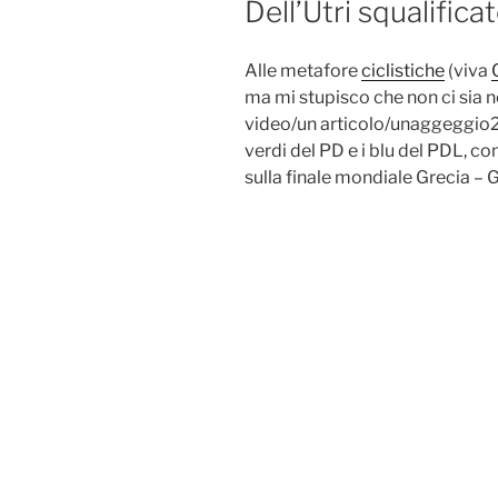
Dell’Utri squalifica
Alle metafore
ciclistiche
(viva
ma mi stupisco che non ci sia n
video/un articolo/unaggeggio2.0
verdi del PD e i blu del PDL, 
sulla finale mondiale Grecia – Ge