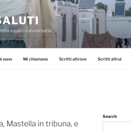
SALUTI
nella squadra avversaria
i sono
Mi chiamano
Scritti altrove
Scritti altrui
Search
, Mastella in tribuna, e