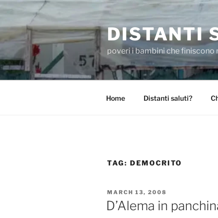
Skip
to
DISTANTI 
content
poveri i bambini che finiscono 
Home
Distanti saluti?
Ch
TAG:
DEMOCRITO
POSTED
MARCH 13, 2008
ON
D’Alema in panchina