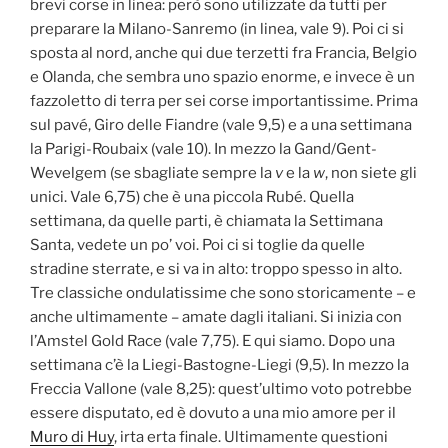
brevi corse in linea: però sono utilizzate da tutti per
preparare la Milano-Sanremo (in linea, vale 9). Poi ci si
sposta al nord, anche qui due terzetti fra Francia, Belgio
e Olanda, che sembra uno spazio enorme, e invece è un
fazzoletto di terra per sei corse importantissime. Prima
sul pavé, Giro delle Fiandre (vale 9,5) e a una settimana
la Parigi-Roubaix (vale 10). In mezzo la Gand/Gent-
Wevelgem (se sbagliate sempre la
v
e la
w
, non siete gli
unici. Vale 6,75) che è una piccola Rubé. Quella
settimana, da quelle parti, è chiamata la Settimana
Santa, vedete un po’ voi. Poi ci si toglie da quelle
stradine sterrate, e si va in alto: troppo spesso in alto.
Tre classiche ondulatissime che sono storicamente – e
anche ultimamente – amate dagli italiani. Si inizia con
l’Amstel Gold Race (vale 7,75). E qui siamo. Dopo una
settimana c’è la Liegi-Bastogne-Liegi (9,5). In mezzo la
Freccia Vallone (vale 8,25): quest’ultimo voto potrebbe
essere disputato, ed è dovuto a una mio amore per il
Muro di Huy
, irta erta finale. Ultimamente questioni