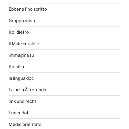
Èbbene l'ho scritto
Gruppo misto
Il di dietro
Il Male curabile
immagina tu
Katsika
la lingua doc
La palla Ã¨ rotonda
link und recht
Luneddoti
Medio orientato