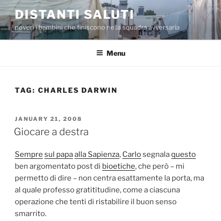
Skip
DISTANTI SALUTI
to
poveri i bambini che finiscono nella squadra avversaria
content
Menu
TAG:
CHARLES DARWIN
POSTED
JANUARY 21, 2008
ON
Giocare a destra
Sempre
sul papa
alla Sapienza
,
Carlo
segnala
questo
ben argomentato post di
bioetiche
, che però – mi
permetto di dire – non centra esattamente la porta, ma
al quale professo gratititudine, come a ciascuna
operazione che tenti di ristabilire il buon senso
smarrito.