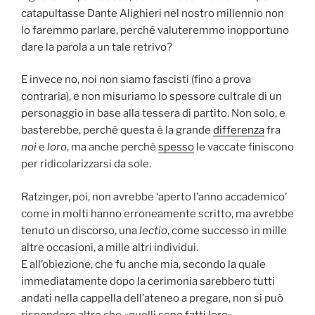
catapultasse Dante Alighieri nel nostro millennio non
lo faremmo parlare, perché valuteremmo inopportuno
dare la parola a un tale retrivo?
E invece no, noi non siamo fascisti (fino a prova
contraria), e non misuriamo lo spessore cultrale di un
personaggio in base alla tessera di partito. Non solo, e
basterebbe, perché questa è la grande
differenza
fra
noi
e
loro
, ma anche perché
spesso
le vaccate finiscono
per ridicolarizzarsi da sole.
Ratzinger, poi, non avrebbe ‘aperto l’anno accademico’
come in molti hanno erroneamente scritto, ma avrebbe
tenuto un discorso, una
lectio
, come successo in mille
altre occasioni, a mille altri individui.
E all’obiezione, che fu anche mia, secondo la quale
immediatamente dopo la cerimonia sarebbero tutti
andati nella cappella dell’ateneo a pregare, non si può
rispondere altro che «quelli sono fatti loro».