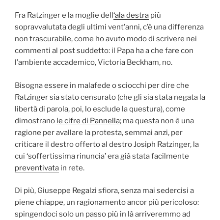
Fra Ratzinger e la moglie dell
‘ala destra
più
sopravvalutata degli ultimi vent’anni, c’è una differenza
non trascurabile, come ho avuto modo di scrivere nei
commenti al post suddetto: il Papa ha a che fare con
l’ambiente accademico, Victoria Beckham, no.
Bisogna essere in malafede o sciocchi per dire che
Ratzinger sia stato censurato (che gli sia stata negata la
libertà di parola, poi, lo esclude la questura), come
dimostrano
le cifre di Pannella
; ma questa non è una
ragione per avallare la protesta, semmai anzi, per
criticare il destro offerto al destro Josiph Ratzinger, la
cui ‘soffertissima rinuncia’ era già stata facilmente
preventivata
in rete.
Di più, Giuseppe Regalzi sfiora, senza mai sedercisi a
piene chiappe, un ragionamento ancor più pericoloso:
spingendoci solo un passo più in là arriveremmo ad