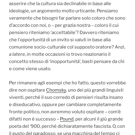
asserire che la cultura sia declinabile in base alle
ideologie, un argomento molto urticante. Pensiamo
veramente che bisogni far parlare solo coloro che sono
d’accordo con noi, o – per grazia nostra – coloro il cui
pensiero riteniamo ‘accettabile’? Davvero riteniamo
che l’
opportunità
di un invito si valuti in base alla
comunione socio-culturale col supposto oratore? Anzi,
a latere
, in molte occasioni io trovo reazionario il
concetto stesso di ‘inopportunità’, basti pensare da chi
e come viene usato.
Per rimanere agli esempi che ho fatto, questo vorrebbe
dire non ospitare
Chomsky
, uno dei più grandi linguisti
viventi, perché il suo corredo di pensieri risulta insano
e diseducativo, oppure per cambiare completamente
fronte politico, non avremmo voluto ospitare – com’è
difatti non è successo –
Pound
, per alcuni il giù grande
poeta del ‘900, perché dichiaratamente fascista. O, con
il gusto del paradosso, se una macchina del tempo ci