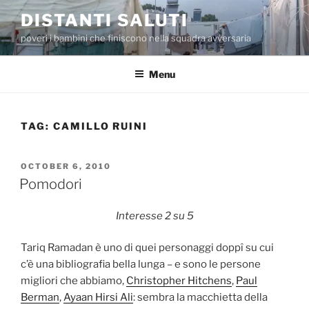
Skip
DISTANTI SALUTI
to
poveri i bambini che finiscono nella squadra avversaria
content
Menu
TAG:
CAMILLO RUINI
POSTED
OCTOBER 6, 2010
ON
Pomodori
Interesse 2 su 5
Tariq Ramadan è uno di quei personaggi doppî su cui
c’è una bibliografia bella lunga – e sono le persone
migliori che abbiamo,
Christopher Hitchens
,
Paul
Berman
,
Ayaan Hirsi Ali
: sembra la macchietta della