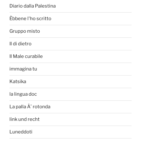
Diario dalla Palestina
Èbbene l'ho scritto
Gruppo misto
Il di dietro
Il Male curabile
immagina tu
Katsika
la lingua doc
La palla Ã¨ rotonda
link und recht
Luneddoti