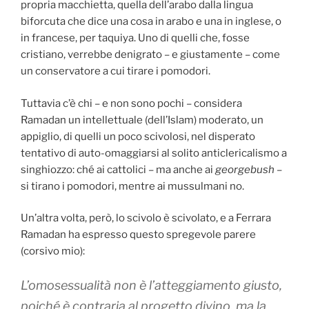
propria macchietta, quella dell’arabo dalla lingua
biforcuta che dice una cosa in arabo e una in inglese, o
in francese, per taquiya. Uno di quelli che, fosse
cristiano, verrebbe denigrato – e giustamente – come
un conservatore a cui tirare i pomodori.
Tuttavia c’è chi – e non sono pochi – considera
Ramadan un intellettuale (dell’Islam) moderato, un
appiglio, di quelli un poco scivolosi, nel disperato
tentativo di auto-omaggiarsi al solito anticlericalismo a
singhiozzo: ché ai cattolici – ma anche ai
georgebush
–
si tirano i pomodori, mentre ai mussulmani no.
Un’altra volta, però, lo scivolo è scivolato, e a Ferrara
Ramadan ha espresso questo spregevole parere
(corsivo mio):
L’omosessualità non è l’atteggiamento giusto,
poiché è contraria al progetto divino
, ma la