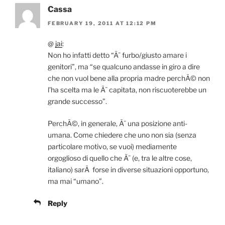
Cassa
FEBRUARY 19, 2011 AT 12:12 PM
@
jai
:
Non ho infatti detto “Ã¨ furbo/giusto amare i
genitori”, ma “se qualcuno andasse in giro a dire
che non vuol bene alla propria madre perchÃ© non
l’ha scelta ma le Ã¨ capitata, non riscuoterebbe un
grande successo”.
PerchÃ©, in generale, Ã¨ una posizione anti-
umana. Come chiedere che uno non sia (senza
particolare motivo, se vuoi) mediamente
orgoglioso di quello che Ã¨ (e, tra le altre cose,
italiano) sarÃ forse in diverse situazioni opportuno,
ma mai “umano”.
Reply