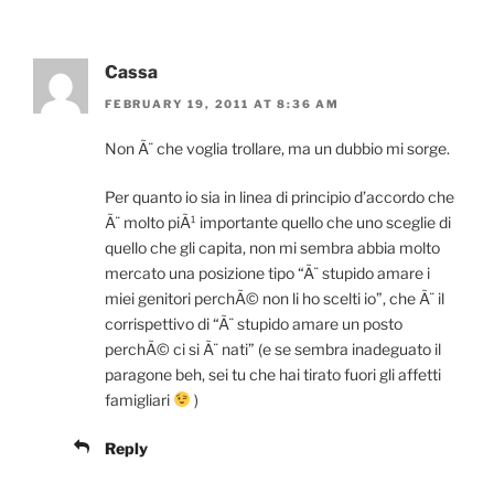
Cassa
FEBRUARY 19, 2011 AT 8:36 AM
Non Ã¨ che voglia trollare, ma un dubbio mi sorge.
Per quanto io sia in linea di principio d’accordo che
Ã¨ molto piÃ¹ importante quello che uno sceglie di
quello che gli capita, non mi sembra abbia molto
mercato una posizione tipo “Ã¨ stupido amare i
miei genitori perchÃ© non li ho scelti io”, che Ã¨ il
corrispettivo di “Ã¨ stupido amare un posto
perchÃ© ci si Ã¨ nati” (e se sembra inadeguato il
paragone beh, sei tu che hai tirato fuori gli affetti
famigliari
)
Reply