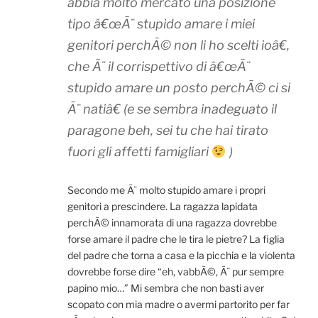
abbia molto mercato una posizione
tipo â€œÃ¨ stupido amare i miei
genitori perchÃ© non li ho scelti ioâ€,
che Ã¨ il corrispettivo di â€œÃ¨
stupido amare un posto perchÃ© ci si
Ã¨ natiâ€ (e se sembra inadeguato il
paragone beh, sei tu che hai tirato
fuori gli affetti famigliari
)
Secondo me Ã¨ molto stupido amare i propri
genitori a prescindere. La ragazza lapidata
perchÃ© innamorata di una ragazza dovrebbe
forse amare il padre che le tira le pietre? La figlia
del padre che torna a casa e la picchia e la violenta
dovrebbe forse dire “eh, vabbÃ©, Ã¨ pur sempre
papino mio…” Mi sembra che non basti aver
scopato con mia madre o avermi partorito per far