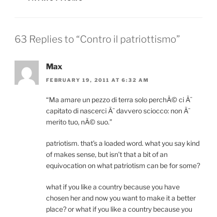
63 Replies to “Contro il patriottismo”
Max
FEBRUARY 19, 2011 AT 6:32 AM
“Ma amare un pezzo di terra solo perchÃ© ci Ã¨
capitato di nascerci Ã¨ davvero sciocco: non Ã¨
merito tuo, nÃ© suo.”
patriotism. that’s a loaded word. what you say kind
of makes sense, but isn’t that a bit of an
equivocation on what patriotism can be for some?
what if you like a country because you have
chosen her and now you want to make it a better
place? or what if you like a country because you