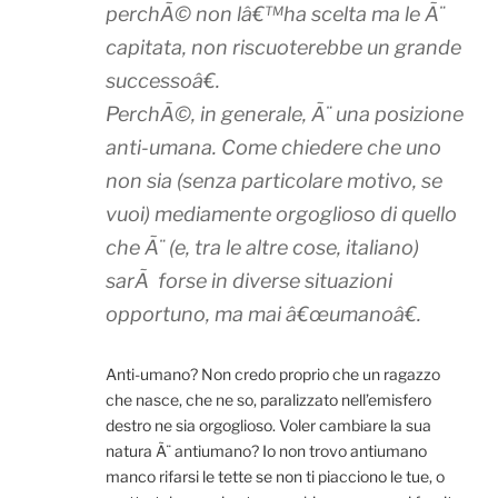
perchÃ© non lâ€™ha scelta ma le Ã¨
capitata, non riscuoterebbe un grande
successoâ€.
PerchÃ©, in generale, Ã¨ una posizione
anti-umana. Come chiedere che uno
non sia (senza particolare motivo, se
vuoi) mediamente orgoglioso di quello
che Ã¨ (e, tra le altre cose, italiano)
sarÃ forse in diverse situazioni
opportuno, ma mai â€œumanoâ€.
Anti-umano? Non credo proprio che un ragazzo
che nasce, che ne so, paralizzato nell’emisfero
destro ne sia orgoglioso. Voler cambiare la sua
natura Ã¨ antiumano? Io non trovo antiumano
manco rifarsi le tette se non ti piacciono le tue, o