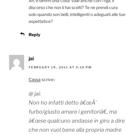
Ah, e dimmi una cosa: vale anche con i figli, il
discorso che non li hai scelti? Te ne prendi cura
solo quando son belli, intelligenti o adeguati alle tue
aspettative?
Reply
jai
FEBRUARY 19, 2011 AT 3:16 PM
Cassa
scrive::
@ jai:
Non ho infatti detto â€œÃ¨
furbo/giusto amare i genitoriâ€, ma
â€œse qualcuno andasse in giro a dire
che non vuol bene alla propria madre