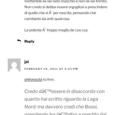
mettertele se sei nato maschio e non ne sei fornito.
Non credo si debba essere orgogliosi a prescindere
di quello che si Ã¨ per nascita, pensando che
cambiarlo sia anti-qualcosa.
La polenta Ã¨ troppo meglio de cus cus.
Reply
jai
FEBRUARY 19, 2011 AT 3:21 PM
onironauta
scrive::
Credo dâ€™essere in disaccordo con
quanto hai scritto riguardo la Lega
Nord: ma davvero credi che Bossi,
prendendo tra lâ€™altro a prestito dal