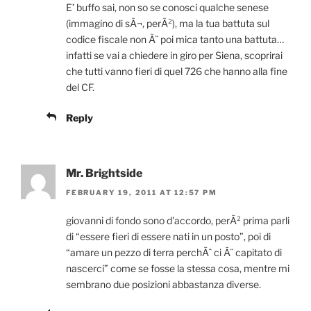
E’ buffo sai, non so se conosci qualche senese
(immagino di sÃ¬, perÃ²), ma la tua battuta sul
codice fiscale non Ã¨ poi mica tanto una battuta…
infatti se vai a chiedere in giro per Siena, scoprirai
che tutti vanno fieri di quel 726 che hanno alla fine
del CF.
Reply
Mr. Brightside
FEBRUARY 19, 2011 AT 12:57 PM
giovanni di fondo sono d’accordo, perÃ² prima parli
di “essere fieri di essere nati in un posto”, poi di
“amare un pezzo di terra perchÃ¨ ci Ã¨ capitato di
nascerci” come se fosse la stessa cosa, mentre mi
sembrano due posizioni abbastanza diverse.