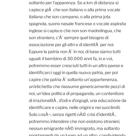
soltanto per l’apparenza. Se a km di distanza si
capisce giÃ che son italiano o alla prima vocale
italiana che son campano, o alla prima jota
spagnola, suono nasale francese o vocale aspirata
inglese si capisce che non son madrelingua, che
son straniero, c’Ã¨ sempre quel bisogno di
associazione per gli altri e di identitÃ per noi.
Eppure la patria non Ã¨ in noi, di base siamo tutti
uguali: il bambino di 30.000 anni fa, io e voi,
potremmo esser cresciuti tutti in un altro paese e
identificarci oggi in quella nuova patria, per poi
capire che patria Ã¨ soltanto un’appartenenza,
un’etichetta che riassume genericamente pezzi di
noi, un’idea politica di propaganda, un contenitore
di irrazionalitÃ , d’odi e d’orgogli, una educazione da
identificare e capire, nelle origini e nei suoi limiti.
Solo cosÃ¬, senza rigetti nÃ© crisi d’identitÃ ,
potremmo intendere che non esistono stranieri,
nessun emigrante nÃ© immigrato, ma soltanto
spostamenti da un luogo ad un altro, condividendo