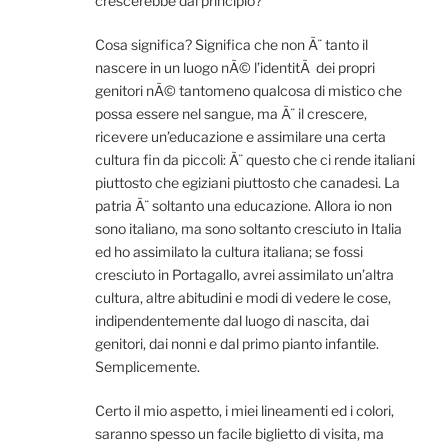
crescerebbe dal principio?
Cosa significa? Significa che non Ã¨ tanto il
nascere in un luogo nÃ© l’identitÃ dei propri
genitori nÃ© tantomeno qualcosa di mistico che
possa essere nel sangue, ma Ã¨ il crescere,
ricevere un’educazione e assimilare una certa
cultura fin da piccoli: Ã¨ questo che ci rende italiani
piuttosto che egiziani piuttosto che canadesi. La
patria Ã¨ soltanto una educazione. Allora io non
sono italiano, ma sono soltanto cresciuto in Italia
ed ho assimilato la cultura italiana; se fossi
cresciuto in Portagallo, avrei assimilato un’altra
cultura, altre abitudini e modi di vedere le cose,
indipendentemente dal luogo di nascita, dai
genitori, dai nonni e dal primo pianto infantile.
Semplicemente.
Certo il mio aspetto, i miei lineamenti ed i colori,
saranno spesso un facile biglietto di visita, ma