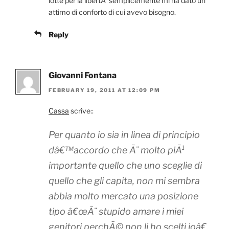
lotte per la libertÃ semplicemente mi ha dato un
attimo di conforto di cui avevo bisogno.
Reply
Giovanni Fontana
FEBRUARY 19, 2011 AT 12:09 PM
Cassa
scrive::
Per quanto io sia in linea di principio
dâ€™accordo che Ã¨ molto piÃ¹
importante quello che uno sceglie di
quello che gli capita, non mi sembra
abbia molto mercato una posizione
tipo â€œÃ¨ stupido amare i miei
genitori perchÃ© non li ho scelti ioâ€,