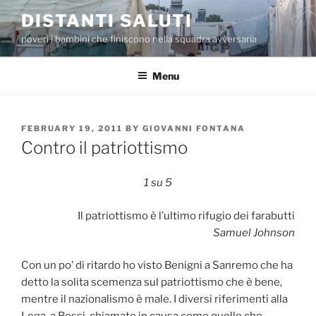
Skip
DISTANTI SALUTI
to
poveri i bambini che finiscono nella squadra avversaria
content
Menu
POSTED
FEBRUARY 19, 2011
BY
GIOVANNI FONTANA
ON
Contro il patriottismo
1 su 5
Il patriottismo è l’ultimo rifugio dei farabutti
Samuel Johnson
Con un po’ di ritardo ho visto Benigni a Sanremo che ha
detto la solita scemenza sul patriottismo che è bene,
mentre il nazionalismo è male. I diversi riferimenti alla