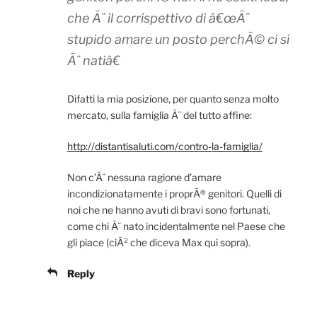
che Ã¨ il corrispettivo di â€œÃ¨
stupido amare un posto perchÃ© ci si
Ã¨ natiâ€
Difatti la mia posizione, per quanto senza molto
mercato, sulla famiglia Ã¨ del tutto affine:
http://distantisaluti.com/contro-la-famiglia/
Non c’Ã¨ nessuna ragione d’amare
incondizionatamente i proprÃ® genitori. Quelli di
noi che ne hanno avuti di bravi sono fortunati,
come chi Ã¨ nato incidentalmente nel Paese che
gli piace (ciÃ² che diceva Max qui sopra).
Reply