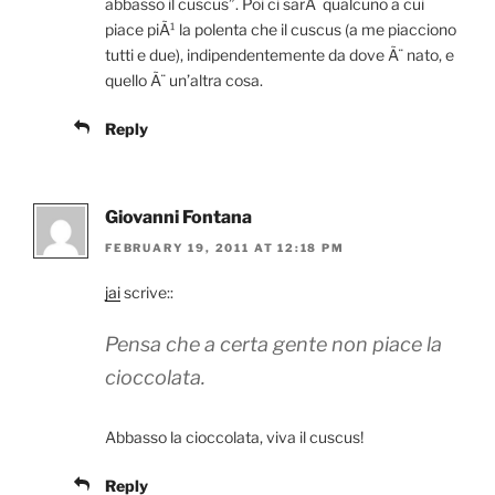
abbasso il cuscus”. Poi ci sarÃ qualcuno a cui
piace piÃ¹ la polenta che il cuscus (a me piacciono
tutti e due), indipendentemente da dove Ã¨ nato, e
quello Ã¨ un’altra cosa.
Reply
Giovanni Fontana
FEBRUARY 19, 2011 AT 12:18 PM
jai
scrive::
Pensa che a certa gente non piace la
cioccolata.
Abbasso la cioccolata, viva il cuscus!
Reply