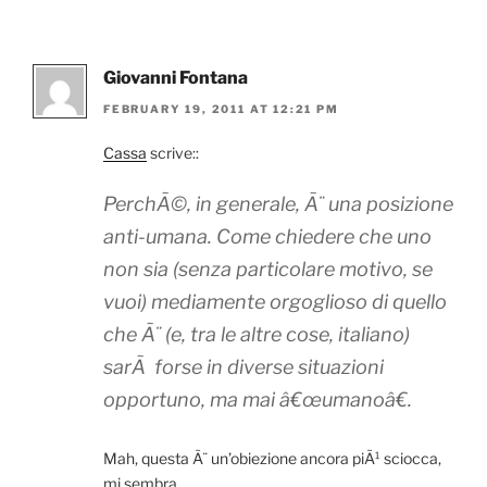
Giovanni Fontana
FEBRUARY 19, 2011 AT 12:21 PM
Cassa
scrive::
PerchÃ©, in generale, Ã¨ una posizione
anti-umana. Come chiedere che uno
non sia (senza particolare motivo, se
vuoi) mediamente orgoglioso di quello
che Ã¨ (e, tra le altre cose, italiano)
sarÃ forse in diverse situazioni
opportuno, ma mai â€œumanoâ€.
Mah, questa Ã¨ un’obiezione ancora piÃ¹ sciocca,
mi sembra.