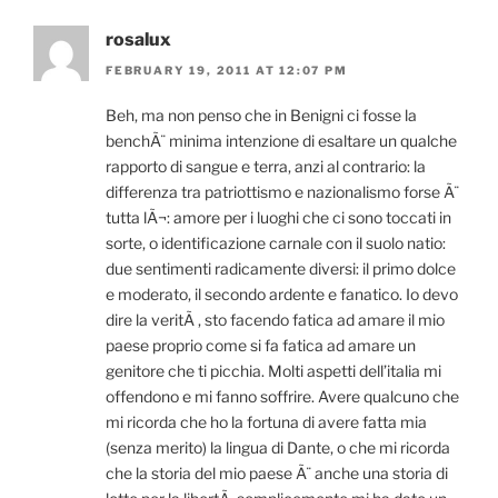
rosalux
FEBRUARY 19, 2011 AT 12:07 PM
Beh, ma non penso che in Benigni ci fosse la
benchÃ¨ minima intenzione di esaltare un qualche
rapporto di sangue e terra, anzi al contrario: la
differenza tra patriottismo e nazionalismo forse Ã¨
tutta lÃ¬: amore per i luoghi che ci sono toccati in
sorte, o identificazione carnale con il suolo natio:
due sentimenti radicamente diversi: il primo dolce
e moderato, il secondo ardente e fanatico. Io devo
dire la veritÃ , sto facendo fatica ad amare il mio
paese proprio come si fa fatica ad amare un
genitore che ti picchia. Molti aspetti dell’italia mi
offendono e mi fanno soffrire. Avere qualcuno che
mi ricorda che ho la fortuna di avere fatta mia
(senza merito) la lingua di Dante, o che mi ricorda
che la storia del mio paese Ã¨ anche una storia di