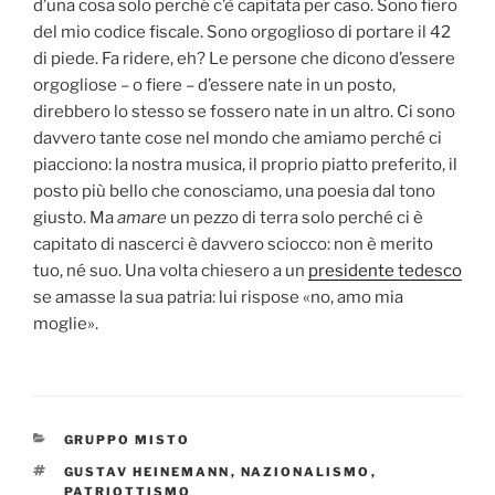
d’una cosa solo perché c’è capitata per caso. Sono fiero
del mio codice fiscale. Sono orgoglioso di portare il 42
di piede. Fa ridere, eh? Le persone che dicono d’essere
orgogliose – o fiere – d’essere nate in un posto,
direbbero lo stesso se fossero nate in un altro. Ci sono
davvero tante cose nel mondo che amiamo perché ci
piacciono: la nostra musica, il proprio piatto preferito, il
posto più bello che conosciamo, una poesia dal tono
giusto. Ma
amare
un pezzo di terra solo perché ci è
capitato di nascerci è davvero sciocco: non è merito
tuo, né suo. Una volta chiesero a un
presidente tedesco
se amasse la sua patria: lui rispose «no, amo mia
moglie».
CATEGORIES
GRUPPO MISTO
TAGS
GUSTAV HEINEMANN
,
NAZIONALISMO
,
PATRIOTTISMO