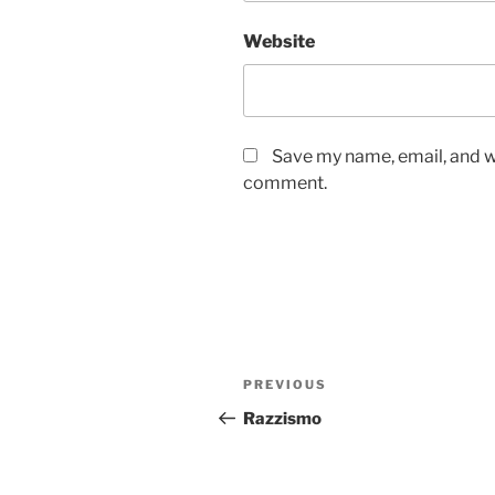
Website
Save my name, email, and we
comment.
Post
Previous
PREVIOUS
navigation
Post
Razzismo