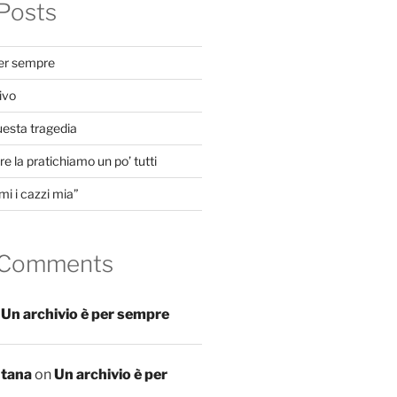
Posts
per sempre
ivo
uesta tragedia
e la pratichiamo un po’ tutti
mi i cazzi mia”
 Comments
n
Un archivio è per sempre
ntana
on
Un archivio è per