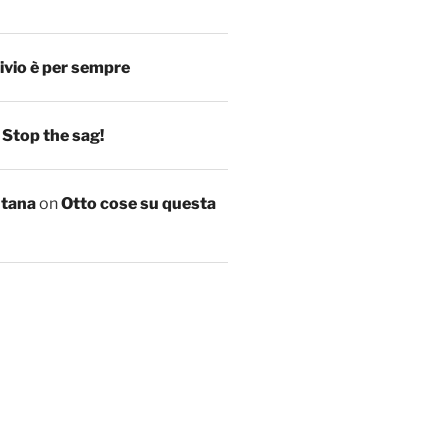
ivio è per sempre
n
Stop the sag!
ntana
on
Otto cose su questa