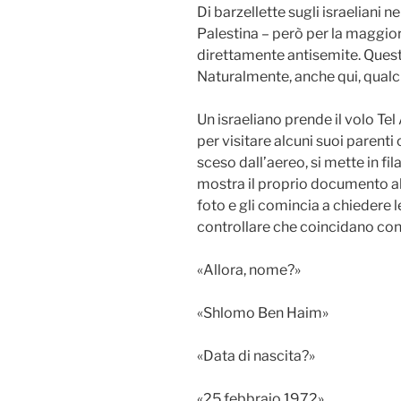
Di barzellette sugli israeliani 
Palestina – però per la maggior
direttamente antisemite. Questa
Naturalmente, anche qui, qualc
Un israeliano prende il volo Te
per visitare alcuni suoi parenti
sceso dall’aereo, si mette in fi
mostra il proprio documento al 
foto e gli comincia a chiedere 
controllare che coincidano con
«Allora, nome?»
«Shlomo Ben Haim»
«Data di nascita?»
«25 febbraio 1972»