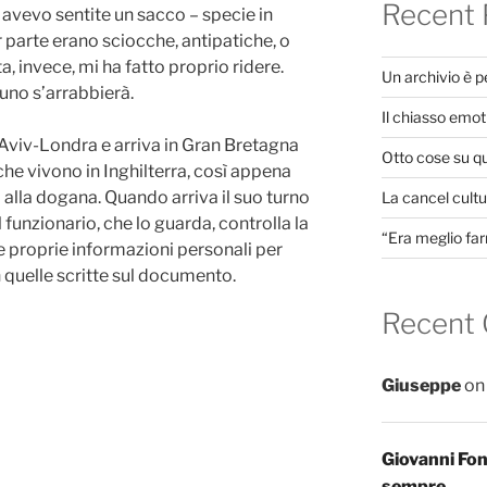
Recent 
ne avevo sentite un sacco – specie in
 parte erano sciocche, antipatiche, o
, invece, mi ha fatto proprio ridere.
Un archivio è 
uno s’arrabbierà.
Il chiasso emot
l Aviv-Londra e arriva in Gran Bretagna
Otto cose su q
 che vivono in Inghilterra, così appena
la alla dogana. Quando arriva il suo turno
La cancel cultur
funzionario, che lo guarda, controlla la
“Era meglio far
le proprie informazioni personali per
 quelle scritte sul documento.
Recent
Giuseppe
o
Giovanni Fo
sempre