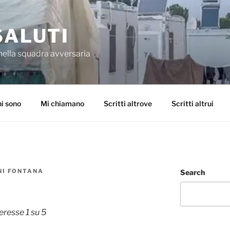
SALUTI
nella squadra avversaria
i sono
Mi chiamano
Scritti altrove
Scritti altrui
NI FONTANA
Search
eresse 1 su 5