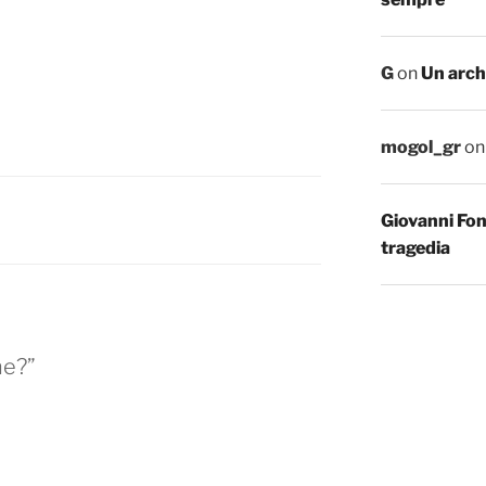
G
on
Un arch
mogol_gr
o
Giovanni Fo
tragedia
ne?”