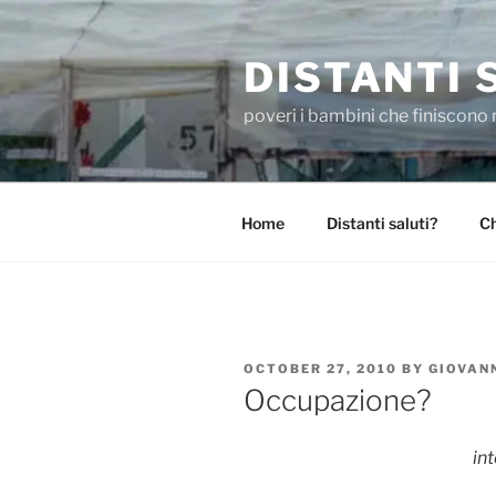
Skip
to
DISTANTI 
content
poveri i bambini che finiscono 
Home
Distanti saluti?
Ch
POSTED
OCTOBER 27, 2010
BY
GIOVAN
ON
Occupazione?
int