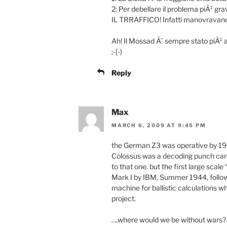
2: Per debellare il problema piÃ¹ gr
IL TRRAFFICO! Infatti manovravano
Ah! Il Mossad Ã¨ sempre stato piÃ¹ av
;-[-)
Reply
Max
MARCH 6, 2009 AT 9:45 PM
the German Z3 was operative by 1941
Colossus was a decoding punch card
to that one. but the first large sca
Mark I by IBM, Summer 1944, follow
machine for ballistic calculations 
project.
….where would we be without wars