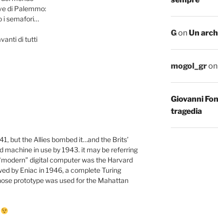
ave di Palemmo:
 i semafori…
G
on
Un arch
anti di tutti
mogol_gr
o
Giovanni Fo
tragedia
, but the Allies bombed it…and the Brits’
 machine in use by 1943. it may be referring
le “modern” digital computer was the Harvard
ed by Eniac in 1946, a complete Turing
whose prototype was used for the Mahattan
?