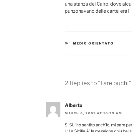
una stanza del Cairo, dove alc
punzonavano delle carte: era il p
CATEGORIES
MEDIO ORIENTATO
2 Replies to “Fare buchi”
Alberto
MARCH 6, 2009 AT 10:29 AM
Si Si, l’ho sentito anch’io, mi pare per
1: La Sicilia Ã¨ la rreggione chiu bel