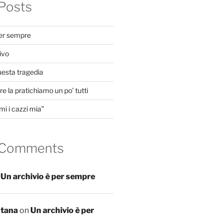
Posts
per sempre
ivo
uesta tragedia
e la pratichiamo un po’ tutti
mi i cazzi mia”
 Comments
n
Un archivio è per sempre
ntana
on
Un archivio è per