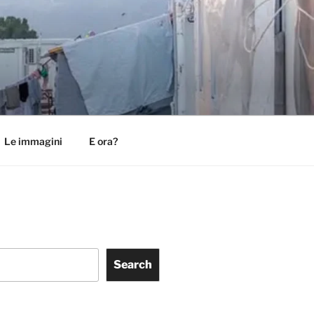
Le immagini
E ora?
Search