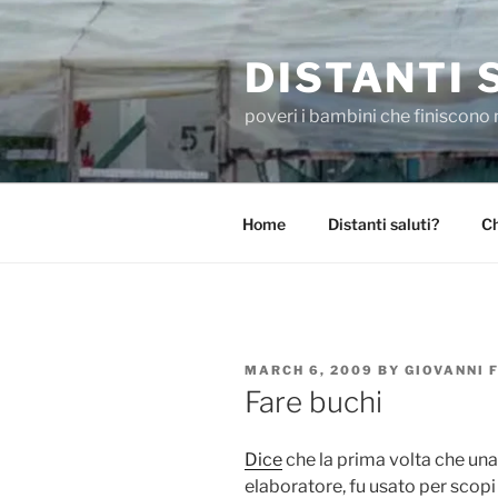
Skip
to
DISTANTI 
content
poveri i bambini che finiscono 
Home
Distanti saluti?
Ch
POSTED
MARCH 6, 2009
BY
GIOVANNI 
ON
Fare buchi
Dice
che la prima volta che un
elaboratore, fu usato per scopi