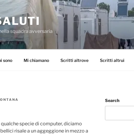
SALUTI
nella squadra avversaria
i sono
Mi chiamano
Scritti altrove
Scritti altrui
FONTANA
Search
a qualche specie di computer, diciamo
 bellici risale a un aggeggione in mezzo a