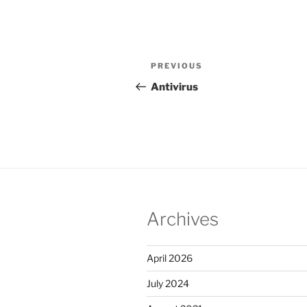
Post
Previous
PREVIOUS
navigation
Post
Antivirus
Archives
April 2026
July 2024