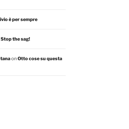
ivio è per sempre
n
Stop the sag!
ntana
on
Otto cose su questa