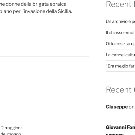
Recent 
une donne della brigata ebraica
iano per l’invasione della Sicilia.
Un archivio è 
Il chiasso emot
Otto cose su q
La cancel cultur
“Era meglio far
Recent
Giuseppe
o
Giovanni Fo
 2 rraggioni:
la del mondo
sempre