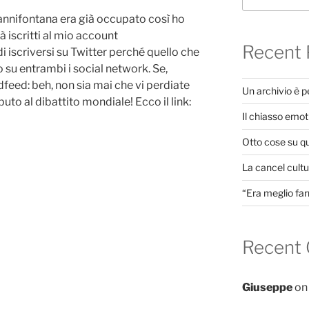
vannifontana era già occupato così ho
ià iscritti al mio account
Recent 
i iscriversi su Twitter perché quello che
o su entrambi i social network. Se,
ndfeed: beh, non sia mai che vi perdiate
Un archivio è 
to al dibattito mondiale! Ecco il link:
Il chiasso emot
Otto cose su q
La cancel cultur
“Era meglio far
Recent
Giuseppe
o