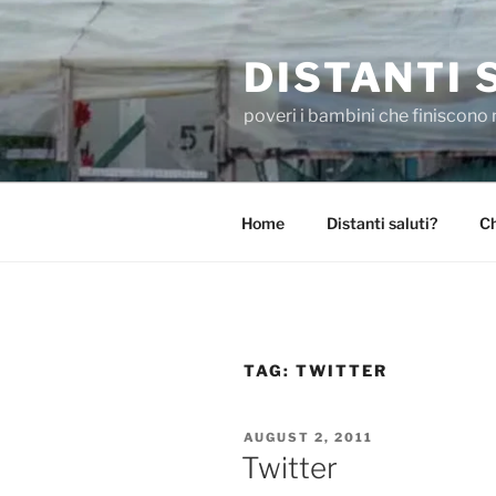
Skip
to
DISTANTI 
content
poveri i bambini che finiscono 
Home
Distanti saluti?
Ch
TAG:
TWITTER
POSTED
AUGUST 2, 2011
ON
Twitter