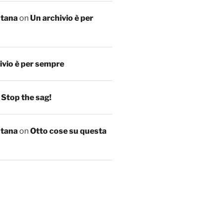
ntana
on
Un archivio è per
ivio è per sempre
n
Stop the sag!
ntana
on
Otto cose su questa