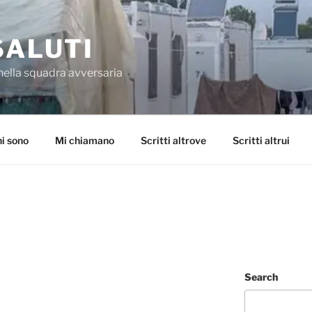
SALUTI
nella squadra avversaria
i sono
Mi chiamano
Scritti altrove
Scritti altrui
Search