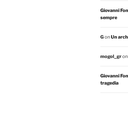
Giovanni Fo
sempre
G
on
Un arch
mogol_gr
o
Giovanni Fo
tragedia