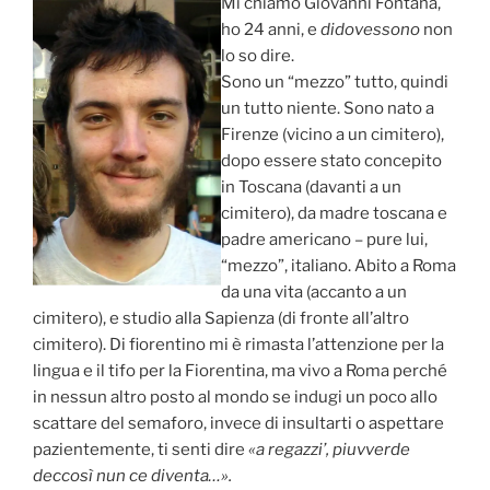
Mi chiamo Giovanni Fontana,
ho 24 anni, e
didovessono
non
lo so dire.
Sono un “mezzo” tutto, quindi
un tutto niente. Sono nato a
Firenze (vicino a un cimitero),
dopo essere stato concepito
in Toscana (davanti a un
cimitero), da madre toscana e
padre americano – pure lui,
“mezzo”, italiano. Abito a Roma
da una vita (accanto a un
cimitero), e studio alla Sapienza (di fronte all’altro
cimitero). Di fiorentino mi è rimasta l’attenzione per la
lingua e il tifo per la Fiorentina, ma vivo a Roma perché
in nessun altro posto al mondo se indugi un poco allo
scattare del semaforo, invece di insultarti o aspettare
pazientemente, ti senti dire
«a regazzi’, piuvverde
deccosì nun ce diventa…».