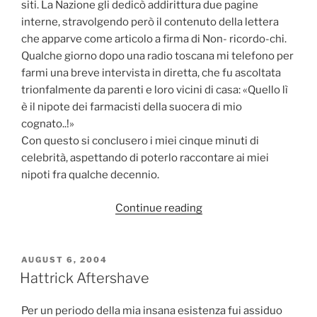
siti. La Nazione gli dedicò addirittura due pagine
interne, stravolgendo però il contenuto della lettera
che apparve come articolo a firma di Non- ricordo-chi.
Qualche giorno dopo una radio toscana mi telefono per
farmi una breve intervista in diretta, che fu ascoltata
trionfalmente da parenti e loro vicini di casa: «Quello lì
è il nipote dei farmacisti della suocera di mio
cognato..!»
Con questo si conclusero i miei cinque minuti di
celebrità, aspettando di poterlo raccontare ai miei
nipoti fra qualche decennio.
“Cerimoniali
Continue reading
violati”
POSTED
AUGUST 6, 2004
ON
Hattrick Aftershave
Per un periodo della mia insana esistenza fui assiduo