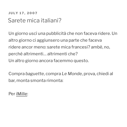
POSTED
JULY 17, 2007
ON
Sarete mica italiani?
Un giorno uscì una pubblicità che non faceva ridere. Un
altro giorno ci aggiunsero una parte che faceva
ridere ancor meno: sarete mica francesi? ambè, no,
perché altrimenti… altrimenti che?
Un altro giorno ancora facemmo questo.
Compra
baguette
, compra
Le Monde
, prova, chiedi al
bar, monta smonta rimonta:
Per
iMille
: