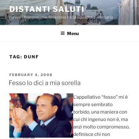
Skip
DISTANTI SALUTI
to
poveri i bambini che finiscono nella squadra avversaria
content
Menu
TAG:
DUNF
POSTED
FEBRUARY 4, 2008
ON
Fesso lo dici a mia sorella
L’appellativo “fesso” mi è
sempre sembrato
torbido, una maniera con
cui chi ingenuo non è, ma
anzi molto compromesso,
definisce chi non