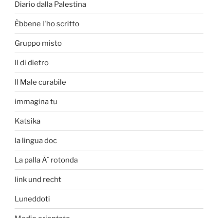
Diario dalla Palestina
Èbbene l'ho scritto
Gruppo misto
Il di dietro
Il Male curabile
immagina tu
Katsika
la lingua doc
La palla Ã¨ rotonda
link und recht
Luneddoti