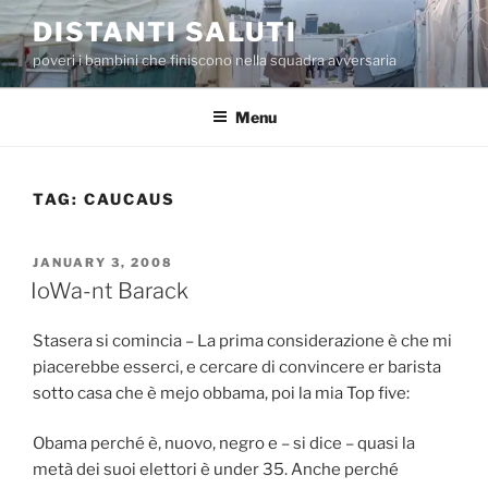
Skip
DISTANTI SALUTI
to
poveri i bambini che finiscono nella squadra avversaria
content
Menu
TAG:
CAUCAUS
POSTED
JANUARY 3, 2008
ON
IoWa-nt Barack
Stasera si comincia – La prima considerazione è che mi
piacerebbe esserci, e cercare di convincere er barista
sotto casa che è mejo obbama, poi la mia Top five:
Obama perché è, nuovo, negro e – si dice – quasi la
metà dei suoi elettori è under 35. Anche perché