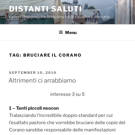
Skip
DISTANTI SALUTI
to
poveri i bambini che finiscono nella squadra avversaria
content
Menu
TAG:
BRUCIARE IL CORANO
POSTED
SEPTEMBER 10, 2010
ON
Altrimenti ci arrabbiamo
interesse 3 su 5
1 – Tanti piccoli neocon
Tralasciando l’incredibile doppio standard per cui
l’esaltato pastore che vorrebbe bruciare delle copie del
Corano sarebbe responsabile delle manifestazioni