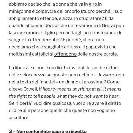
abbiamo deciso che la donna che va in giro in
minigonna è colpevole del proprio stupro perché il suo
abbigliamento offende, e aizza, lo stupratore? E da
quando abbiamo deciso che un testimone di Geova può
lasciare morire il figlio perché fargli una trasfusione di
sangue lo offenderebbe? E perché, allora, non
decidiamo che è sbagliato criticare il papa, visto che
moltissimi cattolici si
offendono
delle nostre parole.
La libertà è o non è un diritto inviolabile, anche di fare
delle sciocchezze se queste non rechino – davvero, non
nella testa dei fanatici – un danno al prossimo? Come
diceva Orwell,
if liberty means anything at all, it means
the right to tell people what they do not want to hear
.
Se “libertà” vuol dire qualcosa, vuol dire avere il diritto
di dire alle persone quello che queste non vogliono
ascoltare.
3 – Non confondete paura e rispetto