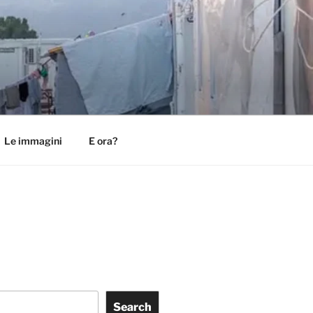
Le immagini
E ora?
Search