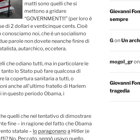
matti sono quelli che si
mettono a gridare
Giovanni Fo
“GOVERNMENT!!!” (per loro è
sempre
sse di 2 dollari e venticinque cents. Cioè
o conosciamo noi, che è un socialismo
G
on
Un arch
e due parole non dovete neanche finire di
atalista, autarchico, eccetera.
mogol_gr
o
lli che odiano tutti, ma in particolare le
tanto lo Stato può fare qualcosa di
e la copertura sanitaria a tutti, o
Giovanni Fo
oni anche all’ultimo fratello di Harlem
tragedia
di in questo periodo Obama, i
che quelli che nel tentativo di dimostrare
te fine – in ragione del fatto che Obama
vento statale –
lo
paragonano
a
Hitler (e
ffi? No. Peccato, sennò usavo quello.