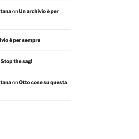
ntana
on
Un archivio è per
ivio è per sempre
n
Stop the sag!
ntana
on
Otto cose su questa