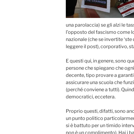
una parolaccia) se gli alzi le ta
l’opposto del fascismo come l
nazionale (che se invertite ‘st
leggere il post), corporativo, st
E questi qui, in genere, sono que
persone che spiegano che ogni 
decente, tipo provare a garantir
assicurare una scuola che funzi
(perché conviene a tutti). Quin
democratici, eccetera.
Proprio questi, difatti, sono an
un punto politico particolarmen
si è battuto per un timido inter
non è un complimento). Hai i ba