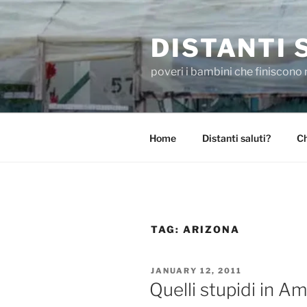
Skip
to
DISTANTI 
content
poveri i bambini che finiscono 
Home
Distanti saluti?
Ch
TAG:
ARIZONA
POSTED
JANUARY 12, 2011
ON
Quelli stupidi in A