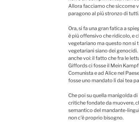
Allora facciamo che siccome vuoi
paragono al più stronzo di tutti
Ora, si fa una gran fatica a sp
è più offensivo che ridicolo, e c
vegetariano ma questo non si tr
vegetariani siano dei genocidi.
anche voi: il fatto che fra le le
Giffords ci fosse il Mein Kampf
Comunista e ad Alice nel Paese
fosse uno mandato lì dai tea p
Che poi su quella manigolda di 
critiche fondate da muovere, ch
semantico del mandante-lingu
non c’è proprio bisogno.