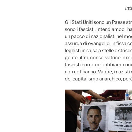
int
Gli Stati Uniti sono un Paese s
sono i fascisti. Intendiamoci:
un pacco di nazionalisti nel mo
assurda di evangelici in fissa con
leghisti in salsa a stelle e stri
gente ultra-conservatrice in mil
fascisti come ce li abbiamo noi,
non ce l’hanno. Vabbè, i nazisti d
del capitalismo anarchico, però