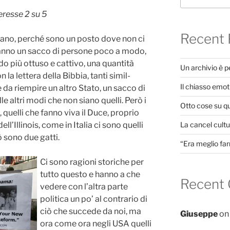
eresse 2 su 5
Recent 
trano, perché sono un posto dove non ci
 hanno un sacco di persone poco a modo,
do più ottuso e cattivo, una quantità
Un archivio è 
 la lettera della Bibbia, tanti simil-
Il chiasso emot
sce da riempire un altro Stato, un sacco di
le altri modi che non siano quelli. Però i
Otto cose su q
 quelli che fanno viva il Duce, proprio
ell’Illinois, come in Italia ci sono quelli
La cancel cultur
 sono due gatti.
“Era meglio far
Ci sono ragioni storiche per
tutto questo e hanno a che
Recent
vedere con l’altra parte
politica un po’ al contrario di
ciò che succede da noi, ma
Giuseppe
o
ora come ora negli USA quelli