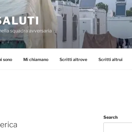
SALUTI
nella squadra avversaria
i sono
Mi chiamano
Scritti altrove
Scritti altrui
Search
merica