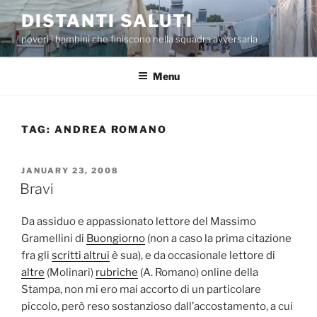
Skip
DISTANTI SALUTI
to
poveri i bambini che finiscono nella squadra avversaria
content
Menu
TAG:
ANDREA ROMANO
POSTED
JANUARY 23, 2008
ON
Bravi
Da assiduo e appassionato lettore del Massimo
Gramellini di
Buongiorno
(non a caso la prima citazione
fra gli
scritti altrui
è sua), e da occasionale lettore di
altre
(Molinari)
rubriche
(A. Romano) online della
Stampa, non mi ero mai accorto di un particolare
piccolo, però reso sostanzioso dall’accostamento, a cui