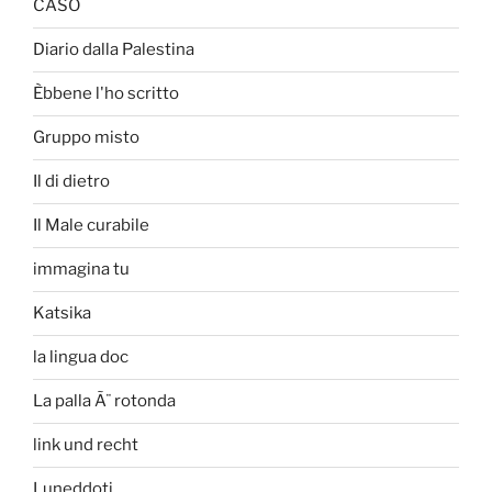
CASO
Diario dalla Palestina
Èbbene l'ho scritto
Gruppo misto
Il di dietro
Il Male curabile
immagina tu
Katsika
la lingua doc
La palla Ã¨ rotonda
link und recht
Luneddoti