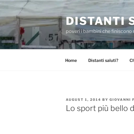
Skip
to
DISTANTI 
content
poveri i bambini che finiscono 
Home
Distanti saluti?
Ch
POSTED
AUGUST 1, 2014
BY
GIOVANNI
ON
Lo sport più bello