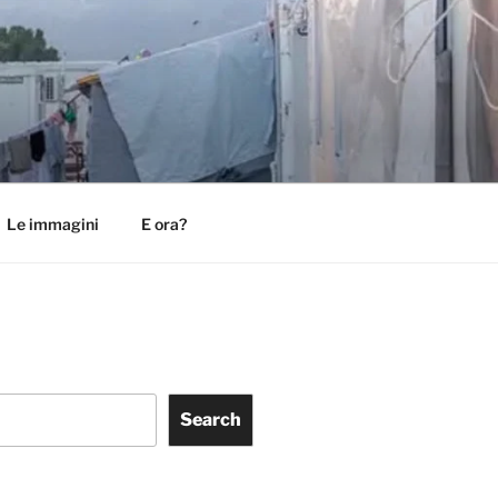
Le immagini
E ora?
Search