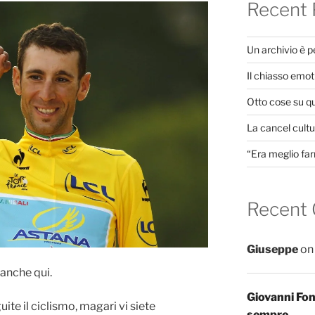
Recent 
Un archivio è 
Il chiasso emot
Otto cose su q
La cancel cultur
“Era meglio far
Recent
Giuseppe
o
 anche qui.
Giovanni Fo
ite il ciclismo, magari vi siete
sempre