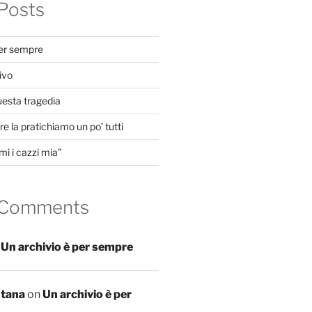
Posts
per sempre
ivo
uesta tragedia
e la pratichiamo un po’ tutti
mi i cazzi mia”
 Comments
n
Un archivio è per sempre
ntana
on
Un archivio è per