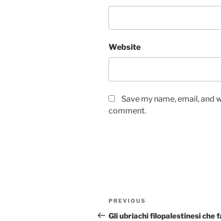
Website
Save my name, email, and we
comment.
Post
Previous
PREVIOUS
navigation
Post
Gli ubriachi filopalestinesi che 