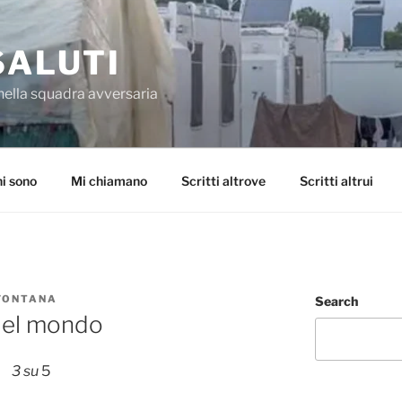
SALUTI
nella squadra avversaria
i sono
Mi chiamano
Scritti altrove
Scritti altrui
 FONTANA
Search
 del mondo
3 su
5