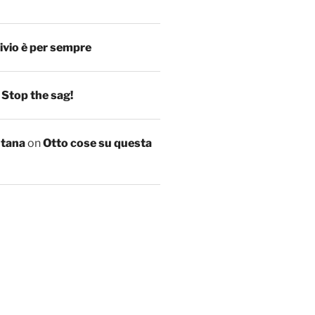
ivio è per sempre
n
Stop the sag!
ntana
on
Otto cose su questa