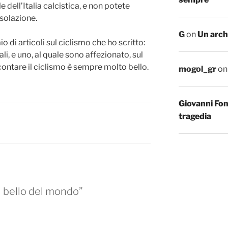
e dell’Italia calcistica, e non potete
solazione.
G
on
Un arch
o di articoli sul ciclismo che ho scritto:
ali, e uno, al quale sono affezionato, sul
contare il ciclismo è sempre molto bello.
mogol_gr
o
Giovanni Fo
tragedia
ù bello del mondo”