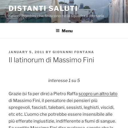
Skip
DISTANTI SALUTI
to
poveri i bambini che finiscono nella squadra avversaria
content
Menu
POSTED
JANUARY 5, 2011
BY
GIOVANNI FONTANA
ON
Il latinorum di Massimo Fini
interesse 1 su 5
Grazie (si fa per dire) a Pietro Raffa
scopro un altro lato
di Massimo Fini, il pensatore dei pensieri più
spregevoli, fascisti, talebani, sessisti, leghisti, viscidi,
etc etc. L’uomo che potrebbe essere insensibile alle
più efferate ingiustizie, indifferente a fiumi di sangue.