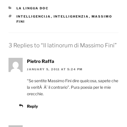
CATEGORIES
LA LINGUA DOC
TAGS
INTELLIGENCIJA
,
INTELLIGHENZIA
,
MASSIMO
FINI
3 Replies to “Il latinorum di Massimo Fini”
Pietro Raffa
JANUARY 5, 2011 AT 5:24 PM
“Se sentite Massimo Fini dire qualcosa, sapete che
la veritÃ Ã¨ il contrario”. Pura poesia per le mie
orecchie.
Reply