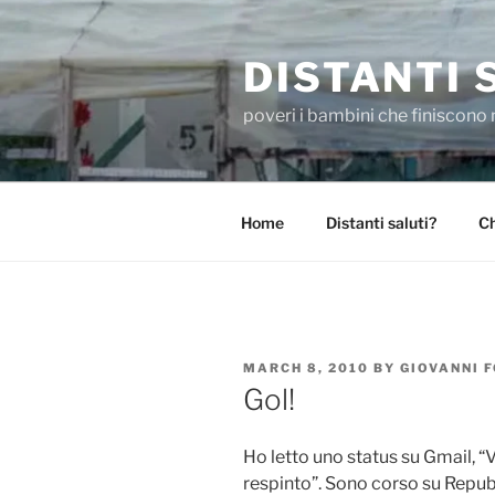
Skip
to
DISTANTI 
content
poveri i bambini che finiscono 
Home
Distanti saluti?
Ch
POSTED
MARCH 8, 2010
BY
GIOVANNI 
ON
Gol!
Ho letto uno status su Gmail, “
respinto”. Sono corso su Repubb