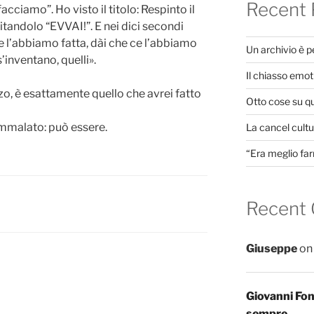
Recent 
facciamo”. Ho visto il titolo: Respinto il
gitandolo “EVVAI!”. E nei dici secondi
e l’abbiamo fatta, dài che ce l’abbiamo
Un archivio è 
’inventano, quelli».
Il chiasso emot
zo, è esattamente quello che avrei fatto
Otto cose su q
ammalato: può essere.
La cancel cultur
“Era meglio far
Recent
Giuseppe
o
Giovanni Fo
sempre