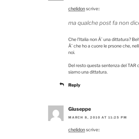
chelidon
scrive::
ma qualche post fa non dic
Che l’Italia non Ã¨ una dittatura? Beh
Ã¨ che ho a cuore le prsone che, nel
noi.
Del resto questa sentenza del TAR 
siamo una dittatura.
Reply
Giuseppe
MARCH 8, 2010 AT 11:25 PM
chelidon
scrive::