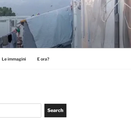
Le immagini
E ora?
Search