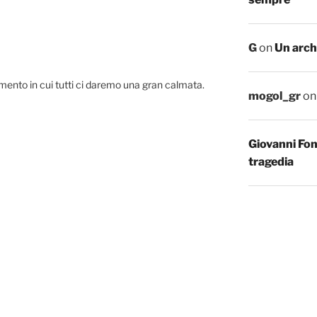
G
on
Un arch
omento in cui tutti ci daremo una gran calmata.
mogol_gr
o
Giovanni Fo
tragedia