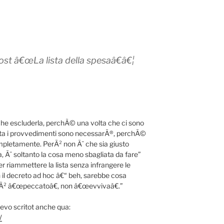
post â€œLa lista della spesaâ€â€¦
 che escluderla, perchÃ© una volta che ci sono
etta i provvedimenti sono necessarÃ®, perchÃ©
ompletamente. PerÃ² non Ã¨ che sia giusto
a, Ã¨ soltanto la cosa meno sbagliata da fare”
r riammettere la lista senza infrangere le
n il decreto ad hoc â€“ beh, sarebbe cosa
rÃ² â€œpeccatoâ€, non â€œevvivaâ€.”
evo scritot anche qua:
/