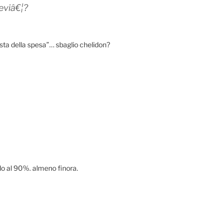
eviâ€¦?
ista della spesa”… sbaglio chelidon?
rdo al 90%. almeno finora.