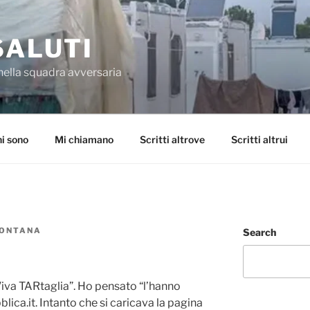
SALUTI
nella squadra avversaria
i sono
Mi chiamano
Scritti altrove
Scritti altrui
FONTANA
Search
Viva TARtaglia”. Ho pensato “l’hanno
lica.it. Intanto che si caricava la pagina