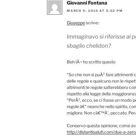
Giovanni Fontana
MARCH 9, 2010 AT 5:52 PM
Giuseppe
scrive::
Immaginavo si riferisse al 
sbaglio chelidon?
Beh lÃ¬ ho scritto questo
“So che non si puÃ² fare altrimenti
delle regole e qualcuno non le risp
altrimenti le regole salterebbero c
rispetto alla legge della maggioranz
“PerÃ², ecco, se ci fosse un modo pe
regole â€“ neanche nello spirito, co
migliore. Non câ€™Ã¨, peccato. Pe
Conservo questa opinione, come av
http://distantisaluti.com/due-a-zero