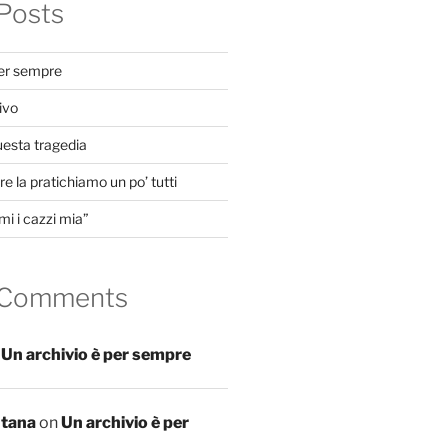
Posts
per sempre
ivo
uesta tragedia
e la pratichiamo un po’ tutti
mi i cazzi mia”
 Comments
n
Un archivio è per sempre
ntana
on
Un archivio è per