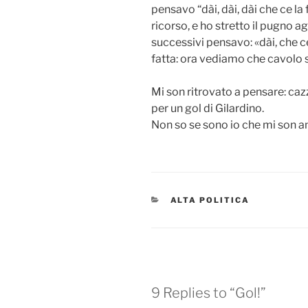
pensavo “dài, dài, dài che ce la 
ricorso, e ho stretto il pugno a
successivi pensavo: «dài, che c
fatta: ora vediamo che cavolo s
Mi son ritrovato a pensare: caz
per un gol di Gilardino.
Non so se sono io che mi son 
CATEGORIES
ALTA POLITICA
9 Replies to “Gol!”