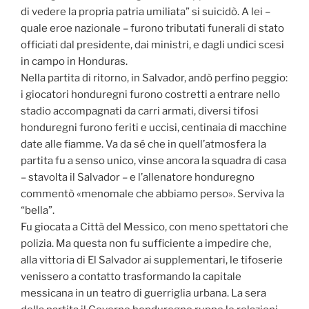
di vedere la propria patria umiliata” si suicidò. A lei –
quale eroe nazionale – furono tributati funerali di stato
officiati dal presidente, dai ministri, e dagli undici scesi
in campo in Honduras.
Nella partita di ritorno, in Salvador, andò perfino peggio:
i giocatori honduregni furono costretti a entrare nello
stadio accompagnati da carri armati, diversi tifosi
honduregni furono feriti e uccisi, centinaia di macchine
date alle fiamme. Va da sé che in quell’atmosfera la
partita fu a senso unico, vinse ancora la squadra di casa
– stavolta il Salvador – e l’allenatore honduregno
commentò «menomale che abbiamo perso». Serviva la
“bella”.
Fu giocata a Città del Messico, con meno spettatori che
polizia. Ma questa non fu sufficiente a impedire che,
alla vittoria di El Salvador ai supplementari, le tifoserie
venissero a contatto trasformando la capitale
messicana in un teatro di guerriglia urbana. La sera