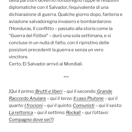
della partita il Governo honduregno ruppe le relazioni
diplomatiche con il Salvador, l’equivalente di una
dichiarazione di guerra. Qualche giorno dopo, fanteria e
aviazione salvadoregna invasero e bombardarono
l’Honduras. Il conflitto – passato alla storia come la
“Guerra del Fùtbol” – durò una sola settimana, e si
concluse in un nulla di fatto, con il ripristino delle
posizioni precedenti la guerra e senza un vero
vincitore.
Certo, El Salvador arrivò ai Mondiali.
***
[Qui il primo:
Brutti e liberi
–
qui il secondo:
Grande
Raccordo Anulare
–
qui il terzo:
Il caso Plutone
–
qui il
quarto
:
I frocioni
–
qui il quinto:
Comunisti
–
qui il sesto:
La rettorica
–
qui il settimo:
Rockall
–
qui l’ottavo:
Compagno dove sei?
]