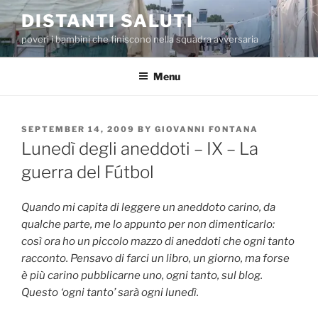
Skip
DISTANTI SALUTI
to
poveri i bambini che finiscono nella squadra avversaria
content
Menu
POSTED
SEPTEMBER 14, 2009
BY
GIOVANNI FONTANA
ON
Lunedì degli aneddoti – IX – La
guerra del Fútbol
Quando mi capita di leggere un aneddoto carino, da
qualche parte, me lo appunto per non dimenticarlo:
così ora ho un piccolo mazzo di aneddoti che ogni tanto
racconto. Pensavo di farci un libro, un giorno, ma forse
è più carino pubblicarne uno, ogni tanto, sul blog.
Questo ‘ogni tanto’ sarà ogni lunedì.