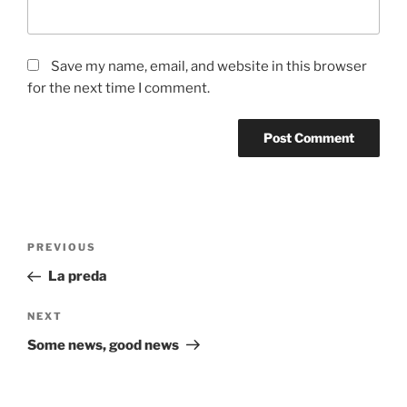
Save my name, email, and website in this browser
for the next time I comment.
Post
Previous
PREVIOUS
navigation
Post
La preda
Next
NEXT
Post
Some news, good news