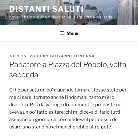
Skip
DISTANTI SALUTI
to
poveri i bambini che finiscono nella squadra avversaria
content
Menu
POSTED
JULY 15, 2009
BY
GIOVANNI FONTANA
ON
Parlatore a Piazza del Popolo, volta
seconda
Ci ho pensato un po’ a quando tornarci, fosse stato per
me ci sarei tornato anche l’indomani, tanto m’ero
divertito. Però la valanga di commenti e proposte mi
aveva un po’ fatto esitare: chi mi diceva di farlo tutti
assieme un giorno, chi mi chiedeva il permesso di
usare uno stendino (ci mancherebbe altro!), etc.