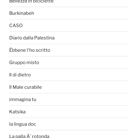
Bellezza in biciclette
Burkinabeh
CASO
Diario dalla Palestina
Èbbene l'ho scritto
Gruppo misto
Il di dietro
Il Male curabile
immagina tu
Katsika
la lingua doc
La palla Ã¨ rotonda