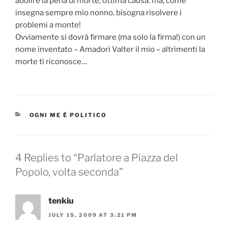
abolire la pena di morte, ottima causa: ma, come
insegna sempre mio nonno, bisogna risolvere i
problemi a monte!
Ovviamente si dovrà firmare (ma solo la firma!) con un
nome inventato – Amadori Valter il mio – altrimenti la
morte ti riconosce…
CATEGORIES
OGNI ME È POLITICO
4 Replies to “Parlatore a Piazza del
Popolo, volta seconda”
tenkiu
JULY 15, 2009 AT 3:21 PM