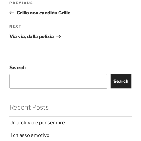
Previous
PREVIOUS
navigation
Post
Grillo non candida Grillo
Next
NEXT
Post
Via via, dalla polizia
Search
Search
Recent Posts
Un archivio è per sempre
Il chiasso emotivo