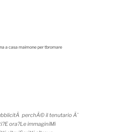
orna a casa maimone per tbromare
ubblicitÃ perchÃ© il tenutario Ã¨
uti?E ora?Le immaginiMi