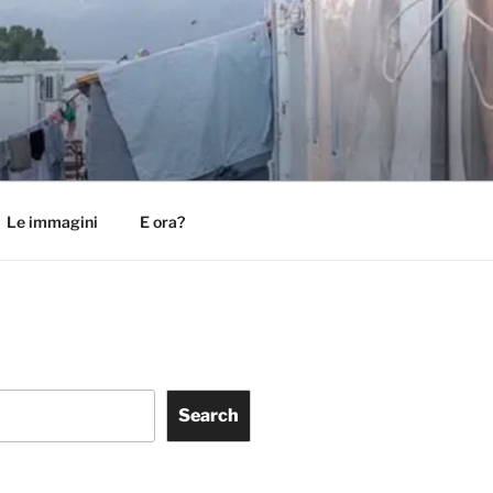
Le immagini
E ora?
Search