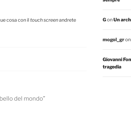
G
on
Un arch
que cosa con il
touch screen
andrete
mogol_gr
o
Giovanni Fo
tragedia
ù bello del mondo”