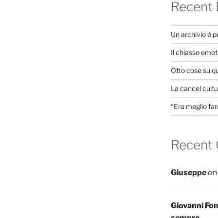
Recent 
Un archivio è 
Il chiasso emot
Otto cose su q
La cancel cultur
“Era meglio far
Recent
Giuseppe
o
Giovanni Fo
sempre