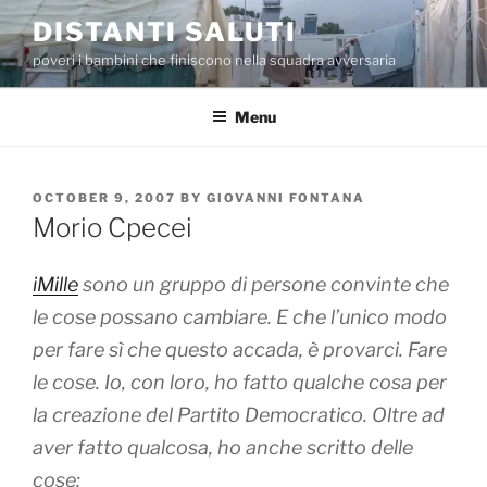
Skip
DISTANTI SALUTI
to
poveri i bambini che finiscono nella squadra avversaria
content
Menu
POSTED
OCTOBER 9, 2007
BY
GIOVANNI FONTANA
ON
Morio Cpecei
iMille
sono un gruppo di persone convinte che
le cose possano cambiare. E che l’unico modo
per fare sì che questo accada, è provarci. Fare
le cose. Io, con loro, ho fatto qualche cosa per
la creazione del Partito Democratico. Oltre ad
aver fatto qualcosa, ho anche scritto delle
cose: