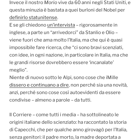
Invece il nostro
Morio
vive da 60 anni negli Stati Uniti, e
questa minuzia è bastata a quei burloni del Nobel per
definirlo statunitense
.
E se gli chiedono
un’intervista
– rigorosamente in
inglese, a parte un “arrivedorci” da Stanlio e Olio –
viene fuori che ama molto l’Italia, ma che qui è quasi
impossibile fare ricerca, che “ci sono bravi scenziati,
con idee, in ogni nazione, in particolare in Italia, ma che
le grandi risorse dovrebbero essere ‘incanalate’
meglio”.
Niente di nuovo sotto le Alpi, sono cose che iMille
dissero e continuano a dire
, non perché sia una novità,
anzi, perché sono cose così autoevidenti da essere
condivise – almeno a parole – da tutti.
Il Corriere – come tutti i media – ha sottolineato le
origini italiane dello scienziato: ha raccontato la storia
di Capecchi, che per qualche anno girovagò per l’Italia,
senza genitori: il padre morto, la madre deportata a