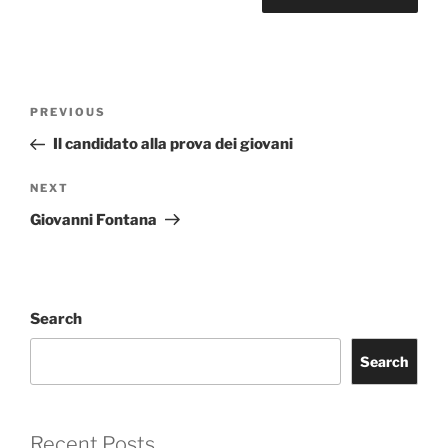
Post
Previous
PREVIOUS
navigation
Post
Il candidato alla prova dei giovani
Next
NEXT
Post
Giovanni Fontana
Search
Search
Recent Posts