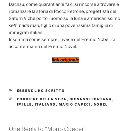
Dachau; come quarant’anni fa ci si rincorse a trovare e
romanzare la storia di Rocco Petrone, progettista del
Saturn V che portò l’uomo sulla luna e americanissimo
self made man
, figlio di una poverissima famiglia di
immigrati italiani.
Insomma come sempre, invece del Premio Nobel, ci
accontentiamo del Premio Novel.
link originale
CATEGORIES
ÈBBENE L'HO SCRITTO
TAGS
CORRIERE DELLA SERA
,
GIOVANNI FONTANA
,
IMILLE
,
ITALIANO
,
MARIO CAPECI
,
NOBEL
One Reply to “Morio Cpecei”